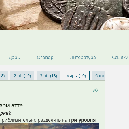
Дары
Оговор
Литература
Ссылки
18)
2-att (19)
3-att (18)
миры (10)
боги (7)
ЗДОР
вом атте
арки)
:
риблизительно разделить на 
три уровня
.