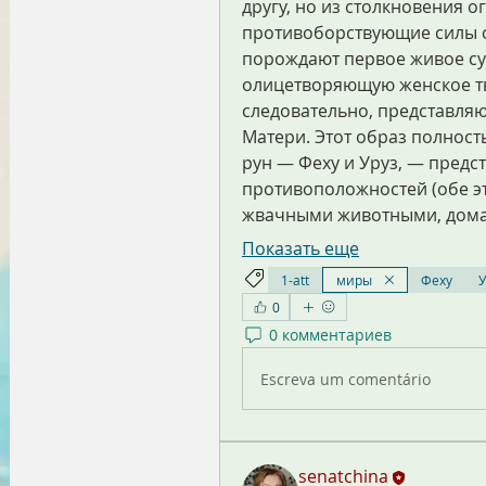
другу, но из столкновения ог
противоборствующие силы со
порождают первое живое сущ
олицетворяющую женское тв
следовательно, представля
Матери. Этот образ полност
рун — Феху и Уруз, — пред
противоположностей (обе эт
жвачными животными, дома
Показать еще
1-att
миры
Феху
У
0
0 комментариев
Escreva um comentário
senatchina