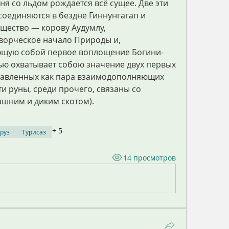
ня со льдом рождается всё сущее. Две эти 
единяются в бездне Гиннунгагап и 
ество — корову Аудумлу, 
орческое начало Природы и, 
ющую собой первое воплощение Богини-
ью охватывает собою значение двух первых 
ставленных как пара взаимодополняющих 
и руны, среди прочего, связаны со 
шним и диким скотом).
+
5
руз
Турисаз
14 просмотров