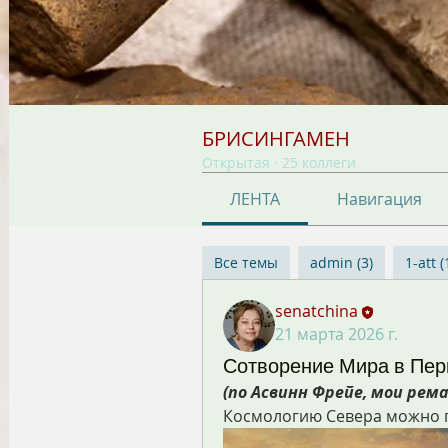
БРИСИНГАМЕН
Открытая
·
25 коллеги
ЛЕНТА
Навигация
Все темы
admin (3)
1-att (
senatchina
21 марта 2026 г.
Сотворение Мира в Пер
(по Асвинн Фрейе, мои рем
Космологию Севера можно п