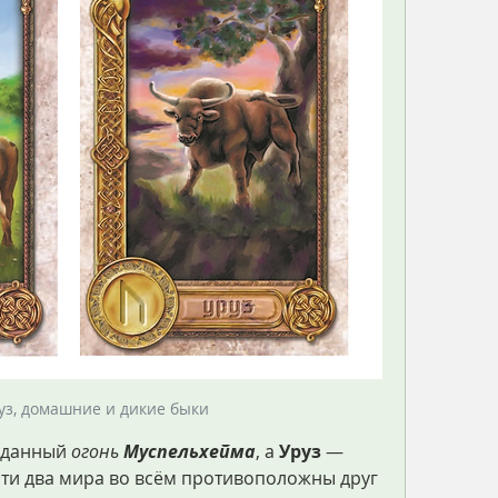
уз, домашние и дикие быки
зданный 
огонь 
Муспельхейма
, а 
Уруз
 — 
Эти два мира во всём противоположны друг 