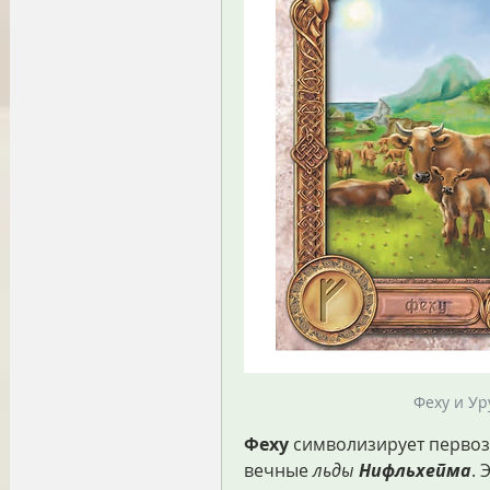
Феху и Ур
Феху
 символизирует перво
вечные 
льды 
Нифльхейма
. 