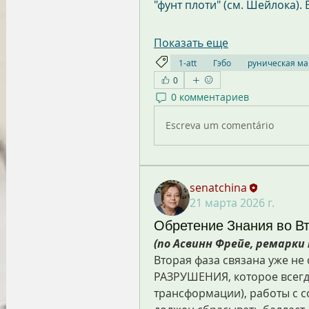
"фунт плоти" (см. Шейлока). 
Показать еще
1-att
Гэбо
руническая ма
0
0 комментариев
Escreva um comentário
senatchina
21 марта 2026 г.
Обретение Знания во В
(по Асвинн Фрейе, ремарки
Вторая фаза связана уже не 
РАЗРУШЕНИЯ, которое всегд
трансформации), работы с с