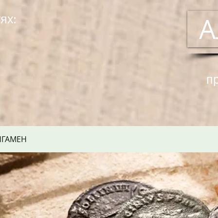
ях:
А
п
НГАМЕН