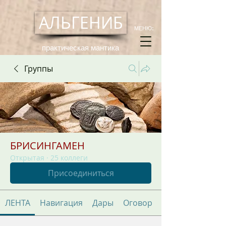
АЛЬГЕНИБ
МЕНЮ:
практическая мантика
Группы
БРИСИНГАМЕН
Открытая
·
25 коллеги
Присоединиться
ЛЕНТА
Навигация
Дары
Оговор