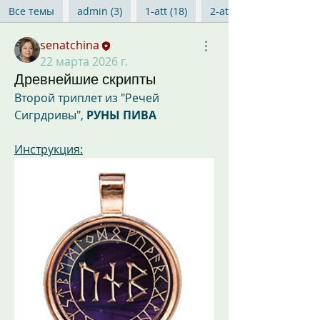
Все темы
admin (3)
1-att (18)
2-att (19)
senatchina
22 марта 2026 г.
Древнейшие скрипты
Второй триплет из "Речей 
Сигрдривы", 
РУНЫ ПИВА
Инструкция: