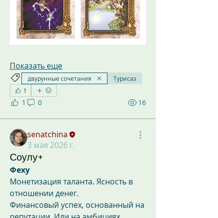
Показать еще
двурунные сочетания
Турисаз
1
1
0
16
senatchina
3 мая 2026 г.
Соулу+
Феху
Монетизация таланта. Ясность в 
отношении денег.
Финансовый успех, основанный на 
репутации. Или на амбициях.