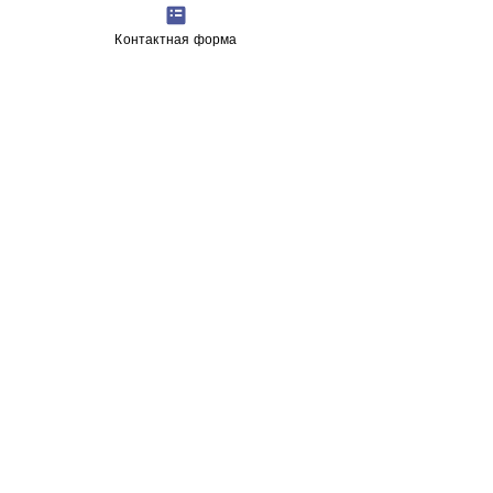
побаловать себя.
Контактная форма
двурунные сочетания
Феху
0
0
18
senatchina
3 мая 2026 г.
Одал+
Ансуз
прямая