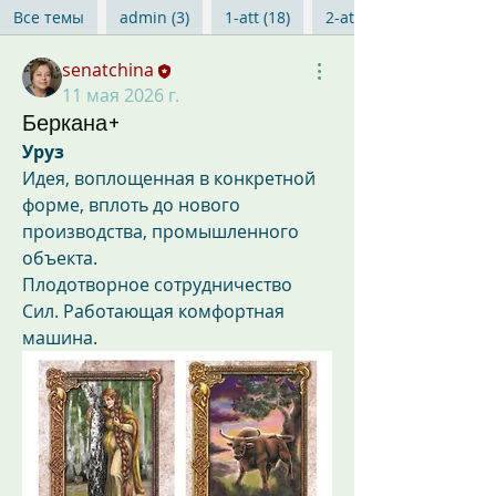
Все темы
admin (3)
1-att (18)
2-att (19)
senatchina
11 мая 2026 г.
Беркана+
Уруз
Идея, воплощенная в конкретной 
форме, вплоть до нового 
производства, промышленного 
объекта.
Плодотворное сотрудничество 
Сил. Работающая комфортная 
машина.