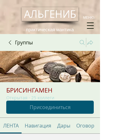
АЛЬГЕНИБ
МЕНЮ:
практическая мантика
Группы
БРИСИНГАМЕН
Открытая
·
25 коллеги
Присоединиться
ЛЕНТА
Навигация
Дары
Оговор