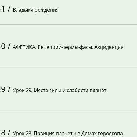
31
/
Владыки рождения
30
/
АФЕТИКА. Рецепции-термы-фасы. Акциденция
29
/
Урок 29. Места силы и слабости планет
28
/
Урок 28. Позиция планеты в Домах гороскопа.