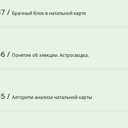
37
/
Брачный блок в натальной карте
36
/
Понятие об элекции. Астросводка.
35
/
Алгоритм анализа натальной карты