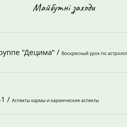
Майбутні заходи
группе "Децима"
/
Воскресный урок по астроло
41
/
Аспекты кармы и кармические аспекты