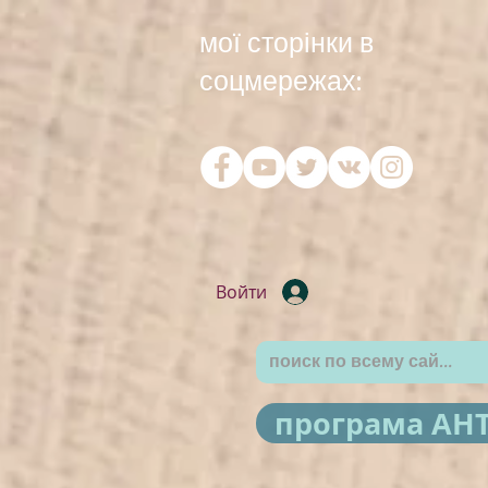
мої сторінки в
соцмережах:
Войти
програма АН