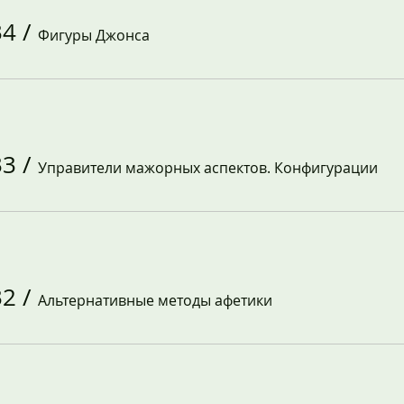
34
/
Фигуры Джонса
33
/
Управители мажорных аспектов. Конфигурации
32
/
Альтернативные методы афетики