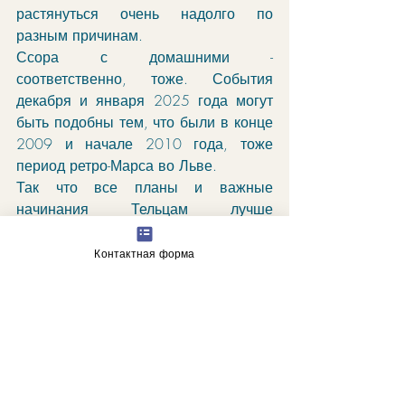
растянуться очень надолго по 
разным причинам. 
Ссора с домашними - 
соответственно, тоже. События 
декабря и января 2025 года могут 
быть подобны тем, что были в конце 
2009 и начале 2010 года, тоже 
период ретро-Марса во Льве. 
Так что все планы и важные 
начинания Тельцам лучше 
осуществить в мае, или июне. 
Можно - в конце января-феврале-
Контактная форма
марте (если получится, потому что 
февраль и март - сложные месяцы). 
А дела, начатые в середине лета, 
или в начале зимы, могут долго 
крутиться в петлях планет...
Также с 20х чисел сентября мы 
будем находиться уже в энергиях 