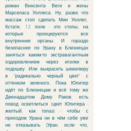
роман Винсента Веги и жены 
Марселаса Уоллеса. Ну, разве что 
массаж стоп сделать Мии Уоллес. 
Кстати, 12 поле - это стопы, на 
которые проецируются все 
внутренние органы. И гораздо 
безопаснее по Урану в Близнецах 
заняться каким-то экстравагантным 
оздоровлением через иголки в 
подошву. Или выкрасить шевелюру 
в "радикально черный цвет" с 
оттенком зеленого. Пока Юпитер 
идёт по Близнецам и всё тому же 
Двенадцатом Дому Раков, есть 
повод осветлиться (цвет Юпитера - 
желтый, как топаз) - чтобы с 
приходом Урана ни в чём себе уже 
не отказывать (Уран, если что, 