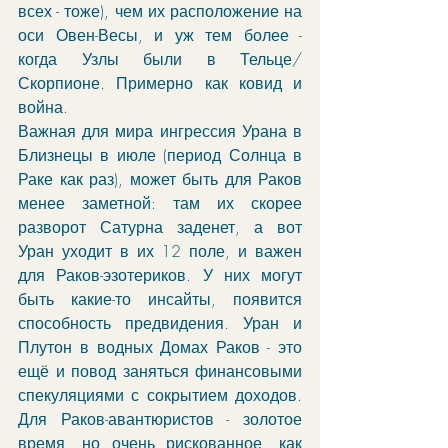
всех - тоже), чем их расположение на 
оси Овен-Весы, и уж тем более - 
когда Узлы были в Тельце/
Скорпионе. Примерно как ковид и 
война. 
Важная для мира ингрессия Урана в 
Близнецы в июле (период Солнца в 
Раке как раз), может быть для Раков 
менее заметной: там их скорее 
разворот Сатурна заденет, а вот 
Уран уходит в их 12 поле, и важен 
для Раков-эзотериков. У них могут 
быть какие-то инсайты, появится 
способность предвидения. Уран и 
Плутон в водных Домах Раков - это 
ещё и повод заняться финансовыми 
спекуляциями с сокрытием доходов. 
Для Раков-авантюристов - золотое 
время, но очень рискованное, как 