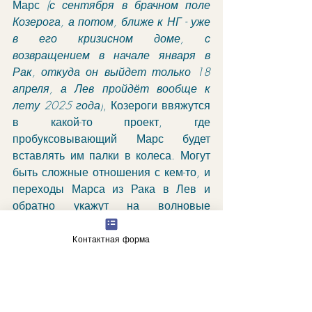
Марс 
(с сентября в брачном поле 
Козерога, а потом, ближе к НГ - уже 
в его кризисном доме, с 
возвращением в начале января в 
Рак, откуда он выйдет только 18 
апреля, а Лев пройдёт вообще к 
лету 2025 года)
, Козероги ввяжутся 
в какой-то проект, где 
пробуксовывающий Марс будет 
вставлять им палки в колеса. Могут 
быть сложные отношения с кем-то, и 
переходы Марса из Рака в Лев и 
обратно укажут на волновые 
колебания в паре. Или же на работе 
новая программа, внедренная, 
Контактная форма
возможно, в июле-августе, будет 
проходить мучительные этапы 
подстройки. Венера в Раке в начале 
июля - это и возможные судебные 