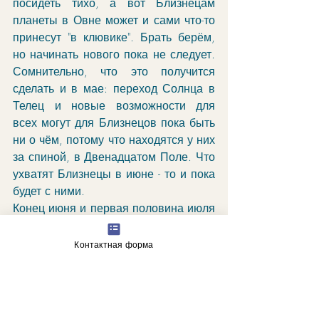
посидеть тихо, а вот Близнецам 
планеты в Овне может и сами что-то 
принесут "в клювике". Брать берём, 
но начинать нового пока не следует. 
Сомнительно, что это получится 
сделать и в мае: переход Солнца в 
Телец и новые возможности для 
всех могут для Близнецов пока быть 
ни о чём, потому что находятся у них 
за спиной, в Двенадцатом Поле. Что 
ухватят Близнецы в июне - то и пока 
будет с ними.
Конец июня и первая половина июля 
- период стоянки Сатурна и Нептуна, 
скорее всего работы у Близнецов в 
Контактная форма
это время может и не быть. 
Возможно, в этот период они будут 
зациклены на материальном: Венера 
в Раке как раз с конца июня. Кое-