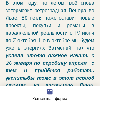
В этом году, но летом, всё снова 
затормозит ретроградная Венера во 
Льве. Её петля тоже оставит новые 
проекты, покупки и романы в 
параллельной реальности с 19 июня 
по 7 октября. Но в октябре мы будем 
уже в энергиях Затмений, так что 
успели что-то важное начать с 
20 января по середину апреля - с 
тем и придётся работать 
(женитьбы тоже в этот период 
ставим, на растущую Луну)
. 
Конец мая - резервный: Сатурн 
Контактная форма
может уже всё тормозить. 
Меркурий начнёт обгонять Солнце 
только с 17 марта. Венера уже 
сейчас впереди Солнца, поэтому 
после 22 марта начнётся период, 
благоприятный для открытия 