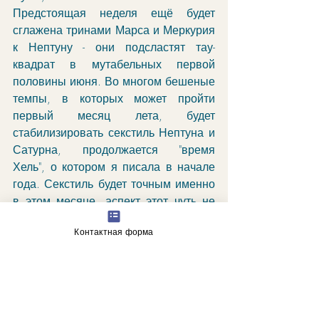
Предстоящая неделя ещё будет 
сглажена тринами Марса и Меркурия 
к Нептуну - они подсластят тау-
квадрат в мутабельных первой 
половины июня. Во многом бешеные 
темпы, в которых может пройти 
первый месяц лета, будет 
стабилизировать секстиль Нептуна и 
Сатурна, продолжается "время 
Хель", о котором я писала в начале 
года. Секстиль будет точным именно 
в этом месяце, аспект этот чуть не 
на весь год, а 18 июня - партиль. 
Контактная форма
Для тех, кто бегает, и трудится, кто 
обязателен и пунктуален вопреки 
всему, секстиль принесёт ни много 
ни мало - сбычу мечт.
Только самых заветных и тех, 