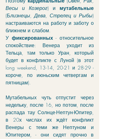
Поэтому 
кардинальные
 (
Овен, Рак, 
Весы и Козерог
) и 
мутабельные
(Б
лизнецы, Дева, Стрелец и Рыбы
) 
настраиваются на работу и заботу о 
ближнем и слабом.
У 
фиксированных
 - относительное 
спокойствие: Венера уходит из 
Тельца, там только Уран, который 
будет в конфликте с Луной (в этот 
long weekend, 13-14, 20-21 и 28-29 - 
короче, по июньским четвергам и 
пятницам).
Мутабельных чуть отпустит через 
недельку, после 16, но потом, после 
распада тау Солнце-Нептун-Юпитер, 
в 20х числах их ждёт конфликт 
Венеры с теми же Нептуном и 
Юпитером, - они сидят прочно в 