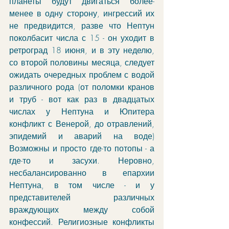
планеты будут двигаться более-
менее в одну сторону, ингрессий их 
не предвидится, разве что Нептун 
поколбасит числа с 15 - он уходит в 
ретроград 18 июня, и в эту неделю, 
со второй половины месяца, следует 
ожидать очередных проблем с водой 
различного рода (от поломки кранов 
и труб - вот как раз в двадцатых 
числах у Нептуна и Юпитера 
конфликт с Венерой, до отравлений, 
эпидемий и аварий на воде) 
Возможны и просто где-то потопы - а 
где-то и засухи. Неровно, 
несбалансированно в епархии 
Нептуна, в том числе - и у 
представителей различных 
враждующих между собой 
конфессий. Религиозные конфликты 