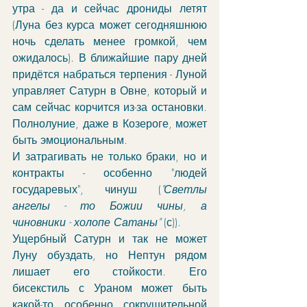
утра - да и сейчас дрониды летят 
(Луна без курса может сегодняшнюю 
ночь сделать менее громкой, чем 
ожидалось). В ближайшие пару дней 
придётся набраться терпения - Луной 
управляет Сатурн в Овне, который и 
сам сейчас корчится из-за остановки. 
Полнолуние, даже в Козероге, может 
быть эмоциональным. 
И затрагивать не только браки, но и 
контракты - особенно "людей 
государевых", чинуш (
"Светлы 
ангелы - то Божии чины, а 
чиновники - холопе Сатаны"
 (с)).
Ущербный Сатурн и так не может 
Луну обуздать, но Нептун рядом 
лишает его стойкости. Его 
бисекстиль с Ураном может быть 
какой-то особенно сокрушительной 