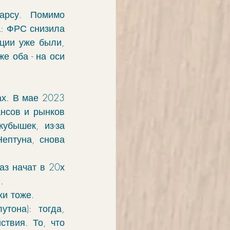
рсу. Помимо 
:
 ФРС снизила 
ции уже были, 
 оба - на оси 
х. В мае 2023 
сов и рынков 
бышек, из-за 
ептуна, снова 
з начат в 20х 
. 
хи тоже.
она): тогда, 
твия. То, что 