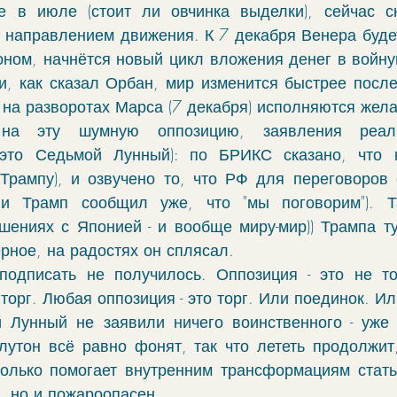
е в июле (стоит ли овчинка выделки), сейчас сн
 направлением движения. К 7 декабря Венера будет
оном, начнётся новый цикл вложения денег в войну
ли, как сказал Орбан, мир изменится быстрее после
 на разворотах Марса (7 декабря) исполняются жела
на эту шумную оппозицию, заявления реаль
это Седьмой Лунный): по БРИКС сказано, что 
 Трампу), и озвучено то, что РФ для переговоров 
и Трамп сообщил уже, что "мы поговорим"). Т
шениях с Японией - и вообще миру-мир)) Трампа ту
ерное, на радостях он сплясал. 
одписать не получилось. Оппозиция - это не то
торг. Любая оппозиция - это торг. Или поединок. Ил
 Лунный не заявили ничего воинственного - уже 
утон всё равно фонят, так что лететь продолжит,
только помогает внутренним трансформациям стат
, но и пожароопасен. 