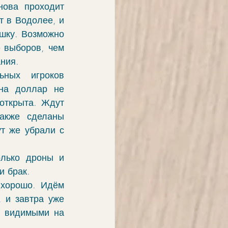
ова проходит 
 в Водолее, и 
шку. Возможно 
 выборов, чем 
ния. 
ных игроков 
на доллар не 
открыта. Ждут 
акже сделаны 
т же убрали с 
лько дроны и 
и брак. 
хорошо. Идём 
 и завтра уже 
ь видимыми на 