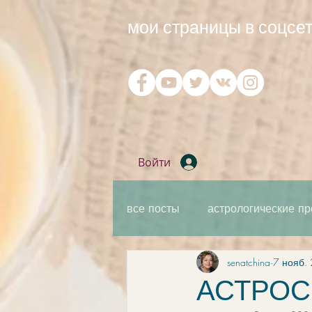
мои страницы в соцсет
Войти
все посты
астрологические пр
senatchina
7 нояб. 
практическая мантика
ка
АСТРОСВ