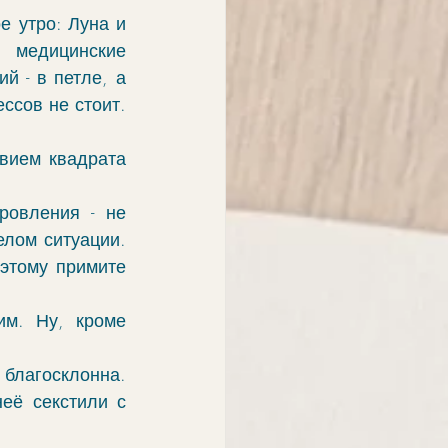
 утро: Луна и 
медицинские 
 - в петле, а 
ссов не стоит. 
вием квадрата 
овления - не 
лом ситуации. 
этому примите 
м. Ну, кроме 
благосклонна. 
её секстили с 