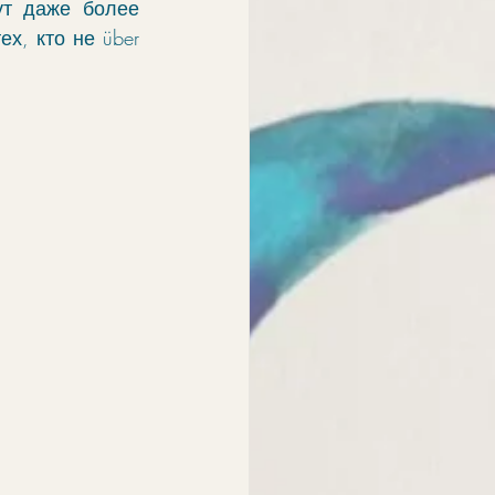
т даже более 
х, кто не 
über 