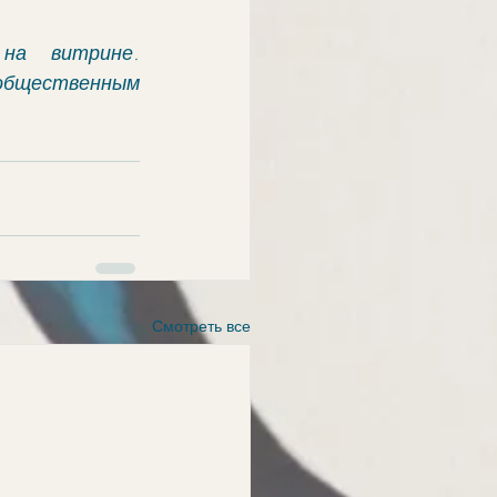
а витрине. 
бщественным 
Смотреть все