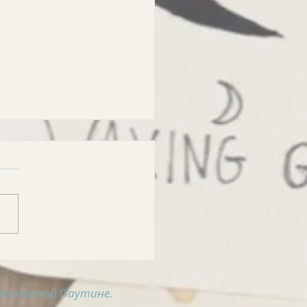
РОСВОДКА на 4
ста
всемирной Паутине.