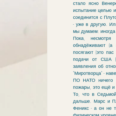
стало ясно Венер
испытание целью и
соединится с Плут
- уже в другую. И
мы думаем: иногда
Пока, несмотря 
обнадёживают (а 
посягают (это пас
подачи от США (
заявления об отно
"Миротворца" - нав
ПО НАТО ничего п
пожары, это ещё и 
То, что в Седьмой
дальше. Марс и Пл
Феникс - а он не 
физическом уровне