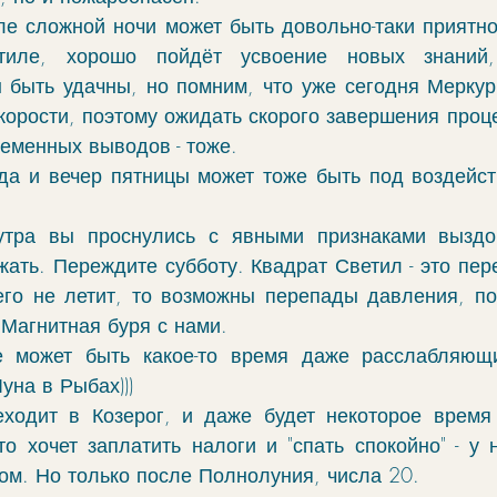
ле сложной ночи может быть довольно-таки приятное
тиле, хорошо пойдёт усвоение новых знаний, 
быть удачны, но помним, что уже сегодня Меркурий
скорости, поэтому ожидать скорого завершения проце
еменных выводов - тоже.
да и вечер пятницы может тоже быть под воздейст
утра вы проснулись с явными признаками выздор
ать. Переждите субботу. Квадрат Светил - это пере
его не летит, то возможны перепады давления, по
Магнитная буря с нами.  
е может быть какое-то время даже расслабляющи
уна в Рыбах)))
ходит в Козерог, и даже будет некоторое время 
о хочет заплатить налоги и "спать спокойно" - у н
ом. Но только после Полнолуния, числа 20.