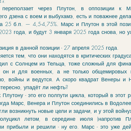
 г.
чение
гороскоп
элекции
зодиак
переползает через Плутон, в оппозиции к Ма
его дзена с воем и выбухамэ, есть и поважнее дела
а 25 б.п. — 4,5-4,75%. Марс и Плутон в этой пози
фы
моделирование
ректификация
023 года, и будут 3 января 2025 года снова, но уже
зиция в данной позиции - 27 апреля 2025 года.
cabulary
руны
яется тем, что они находятся в критических градуса
ил с Солнцем из Тельца, тоже сложный для финан
 он и для военных, а не только общемировых ку
но, войны и ведутся. А скоро квадрат Венеры и Н
нтересно, упадёт ли нефть?
Плутону - это его полпути цикла, который в этот ра
огда Марс, Венера и Плутон соединились в Водолее
гли возникнуть новые цели и задачи, и у этой войну
луцикл летом, в середине июля (напротив Плут
ли прибыли и решили - ну его. Марс - это уже дейс