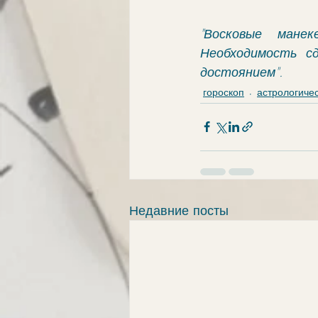
"Восковые мане
Необходимость с
достоянием".
гороскоп
астрологиче
Недавние посты