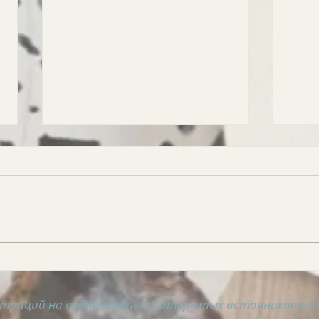
АСТРОСВОДКА на 5
АСТ
августа
авгу
траций на сайте взяты из открытых источников во 