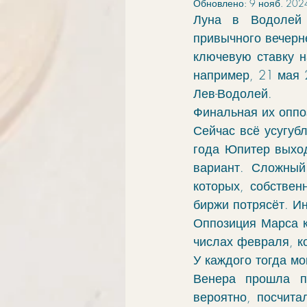
Обновлено:
9 нояб. 2024
элементы
связи
обу
Луна в Водолей 
привычного вечерн
ключевую ставку н
ингрессии в знак
апокри
например, 21 мая 2
Лев-Водолей. 
Финальная их оппо
хорар
проработка
vo
Сейчас всё усугубл
года Юпитер выход
вариант. Сложный
которых, собствен
биржи потрясёт. И
Оппозиция Марса к 
числах февраля, к
У каждого тогда мо
Венера прошла по
вероятно, посчита