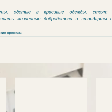
кены, одетые в красивые одежды, стоят н
делать жизненные добродетели и стандарты о
ские прогнозы