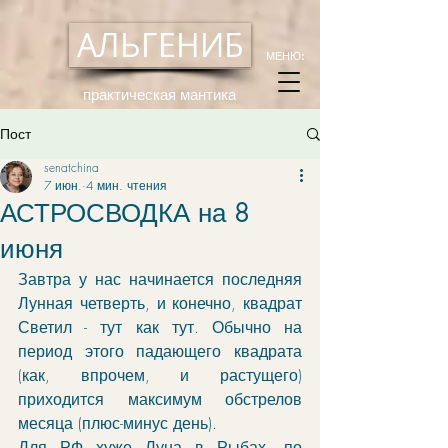
АЛЬГЕНИБ
МЕНЮ:
практическая мантика
Пост
senatchina
7 июн.
4 мин. чтения
АСТРОСВОДКА на 8
июня
Завтра у нас начинается последняя 
Лунная четверть, и конечно, квадрат 
Светил - тут как тут. Обычно на 
период этого падающего квадрата 
(как, впрочем, и растущего) 
приходится максимум обстрелов 
месяца (плюс-минус день). 
Для РФ хуже Луна в Рыбах, по 