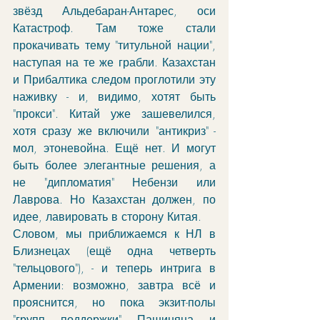
звёзд Альдебаран-Антарес, оси 
Катастроф. Там тоже стали 
прокачивать тему "титульной нации", 
наступая на те же грабли. Казахстан 
и Прибалтика следом проглотили эту 
наживку - и, видимо, хотят быть 
"прокси". Китай уже зашевелился, 
хотя сразу же включили "антикриз" - 
мол, этоневойна. Ещё нет. И могут 
быть более элегантные решения, а 
не "дипломатия" Небензи или 
Лаврова. Но Казахстан должен, по 
идее, лавировать в сторону Китая. 
Словом, мы приближаемся к НЛ в 
Близнецах (ещё одна четверть 
"тельцового"), - и теперь интрига в 
Армении: возможно, завтра всё и 
прояснится, но пока экзит-полы 
"групп поддержки" Пашиняна и 