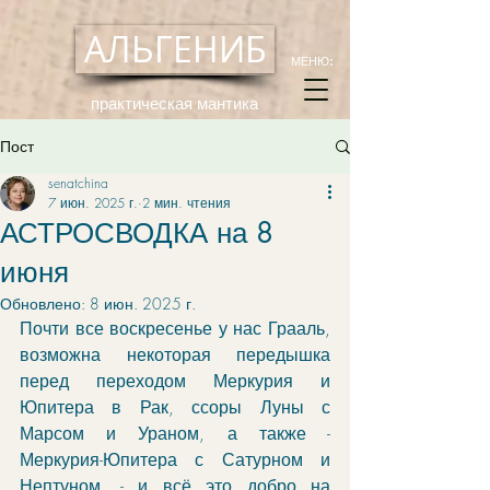
АЛЬГЕНИБ
МЕНЮ:
практическая мантика
Пост
senatchina
7 июн. 2025 г.
2 мин. чтения
АСТРОСВОДКА на 8
июня
Обновлено:
8 июн. 2025 г.
Почти все воскресенье у нас Грааль, 
возможна некоторая передышка 
перед переходом Меркурия и 
Юпитера в Рак, ссоры Луны с 
Марсом и Ураном, а также - 
Меркурия-Юпитера с Сатурном и 
Нептуном, - и всё это добро на 