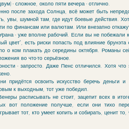
вум) - сложное, около пяти вечера - отлично. 
енно после захода Солнца, всё может быть непредс
ь, увы, шумной там, где идут боевые действия. Хотя
и по финансам или валютам. Или внезапно откажут
Урана - уже вполне рабочий. Если вы не побежали к
ый цвет", есть риски попасть под влияние брунэта 
ло о ком плакать до середины октября. Романы сей
ложения во что-то серьёзное. 
ности - запросто. Даже Пенс отличился. Хотя что э
ено. 
и придётся освоить искусство беречь деньги и н
овым к выходным, тот уже победил.
Венеры расписывать не стоит, зацепит всех в итоге
ых вот положение получше, если они тихо пере
грывает тот, кто умеет копить и собирать, ценит то, 