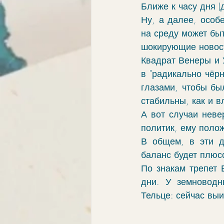
Ближе к часу дня (д
Ну, а далее, особ
на среду может быт
шокирующие новост
Квадрат Венеры и 
в "радикально чёрн
глазами, чтобы бы
стабильны, как и в
А вот случаи невер
политик, ему полож
В общем, в эти дн
баланс будет плюс
По знакам трепет 
дни. У земноводн
Тельце: сейчас выи