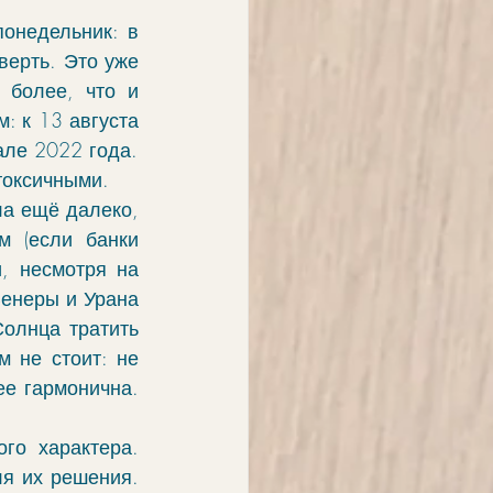
онедельник: в 
ерть. Это уже 
 более, что и 
 к 13 августа 
у неё завершение цикла, который был когда-то начат в Козероге, в начале 2022 года. 
токсичными.
а ещё далеко, 
 (если банки 
, несмотря на 
енеры и Урана 
олнца тратить 
 не стоит: не 
е гармонична. 
о характера. 
я их решения. 