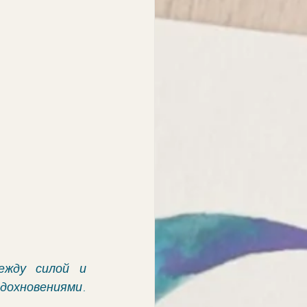
ежду силой и 
новениями. 