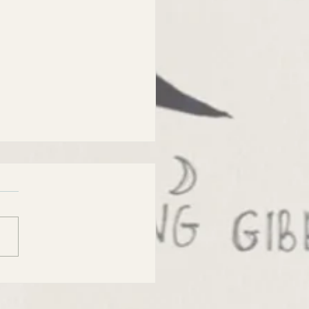
РОСВОДКА на 6
ста