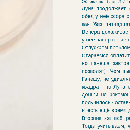
Обновлено:
8 авг. 2023 г
элементы
связи
обу
Луна продолжает и
обед у неё ссора с
как "без пятнадца
ингрессии в знак
апокри
Венера дохаживает
Отпускаем проблем
хорар
проработка
vo
Стараемся оплатит
но Ганеша завтра
позволят). Чем вы
Ганешу, не удивля
квадрат, но Луна 
деньги не рекомен
получилось - оста
И есть ещё время 
Вторник же всё р
Тогда учитываем, ч