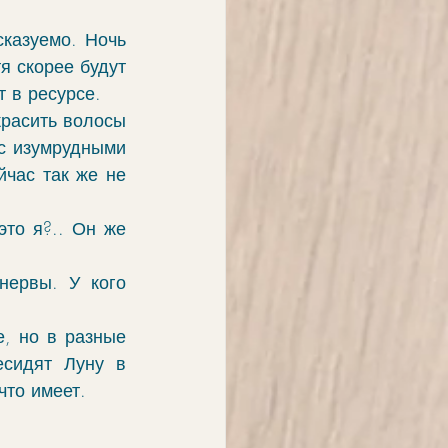
казуемо. Ночь 
 скорее будут 
 в ресурсе. 
расить волосы 
с изумрудными 
час так же не 
то я?.. Он же 
ервы. У кого 
, но в разные 
сидят Луну в 
что имеет.