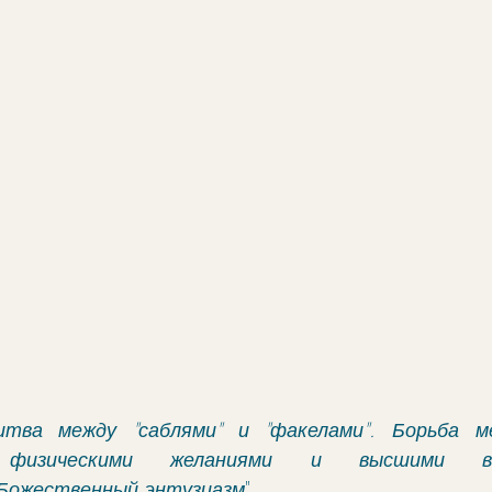
итва между "саблями" и "факелами". Борьба м
, физическими желаниями и высшими вдох
Божественный энтузиазм
".