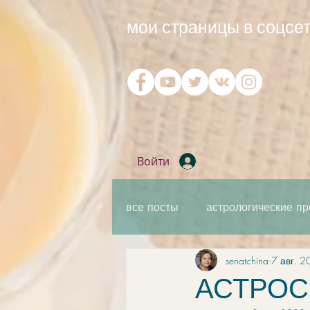
мои страницы в соцсет
Войти
все посты
астрологические пр
senatchina
7 авг. 2
практическая мантика
ка
АСТРОСВ