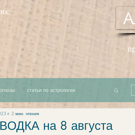
ях:
А
п
огнозы
статьи по астрологии
023 г.
2 мин. чтения
рта как единое целое
система
ОДКА на 8 августа