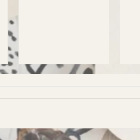
АСТРОСВОДКА на 8
АСТ
августа
авгу