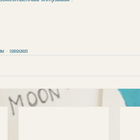
зы
гороскоп