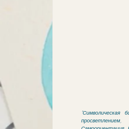
"Символическая б
просветлением
Самоориентация. 