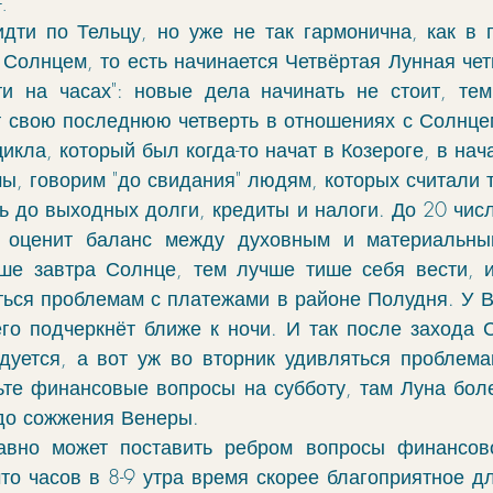
.
чение
гороскоп
элекции
зодиак
дти по Тельцу, но уже не так гармонична, как в п
 Солнцем, то есть начинается Четвёртая Лунная четв
ти на часах": новые дела начинать не стоит, тем
фы
моделирование
ректификация
 свою последнюю четверть в отношениях с Солнцем:
ы, говорим "до свидания" людям, которых считали 
cabulary
руны
ь до выходных долги, кредиты и налоги. До 20 числ
 оценит баланс между духовным и материальным
ше завтра Солнце, тем лучше тише себя вести, и
ться проблемам с платежами в районе Полудня. У В
его подчеркнёт ближе к ночи. И так после захода С
дуется, а вот уж во вторник удивляться проблемам
вьте финансовые вопросы на субботу, там Луна боле
до сожжения Венеры.
авно может поставить ребром вопросы финансовог
то часов в 8-9 утра время скорее благоприятное дл