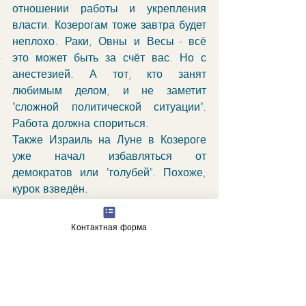
отношении работы и укрепления 
власти. Козерогам тоже завтра будет 
неплохо. Раки, Овны и Весы - всё 
это может быть за счёт вас. Но с 
анестезией. А тот, кто занят 
любимым делом, и не заметит 
"сложной политической ситуации". 
Работа должна спориться. 
Также Израиль на Луне в Козероге 
уже начал избавляться от 
демократов или "голубей". Похоже, 
курок взведён.
А Украина и власти США находятся 
в цуцванге по пункту стабильности 
Контактная форма
власти. Но не прямо завтра. 