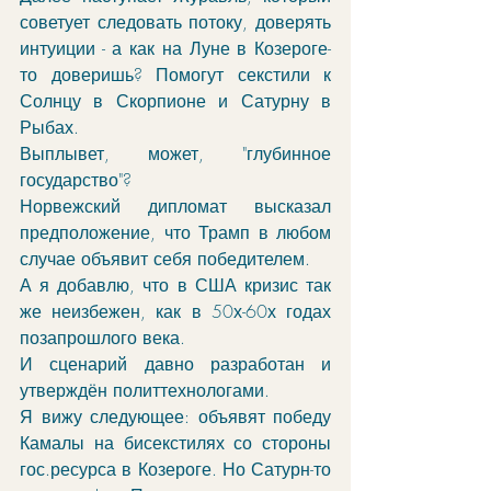
советует следовать потоку, доверять 
интуиции - а как на Луне в Козероге-
то доверишь? Помогут секстили к 
Солнцу в Скорпионе и Сатурну в 
Рыбах. 
Выплывет, может, "глубинное 
государство"?
Норвежский дипломат высказал 
предположение, что Трамп в любом 
случае объявит себя победителем. 
А я добавлю, что в США кризис так 
же неизбежен, как в 50х-60х годах 
позапрошлого века. 
И сценарий давно разработан и 
утверждён политтехнологами. 
Я вижу следующее: объявят победу 
Камалы на бисекстилях со стороны 
гос.ресурса в Козероге. Но Сатурн-то 