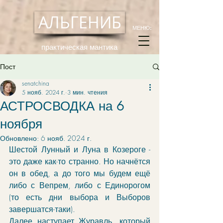
АЛЬГЕНИБ
МЕНЮ:
практическая мантика
Пост
senatchina
5 нояб. 2024 г.
3 мин. чтения
АСТРОСВОДКА на 6
ноября
Обновлено:
6 нояб. 2024 г.
Шестой Лунный и Луна в Козероге - 
это даже как-то странно. Но начнётся 
он в обед, а до того мы будем ещё 
либо с Вепрем, либо с Единорогом 
(то есть дни выбора и Выборов 
завершатся-таки). 
Далее наступает Журавль, который 