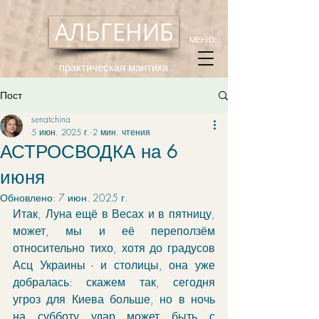
АЛЬГЕНИБ
МЕНЮ:
практическая мантика
Пост
senatchina
5 июн. 2025 г.
2 мин. чтения
АСТРОСВОДКА на 6
июня
Обновлено:
7 июн. 2025 г.
Итак, Луна ещё в Весах и в пятницу, 
может, мы и её переползём 
относительно тихо, хотя до градусов 
Асц Украины - и столицы, она уже 
добралась: скажем так, сегодня 
угроз для Киева больше, но в ночь 
на субботу удар может быть с 