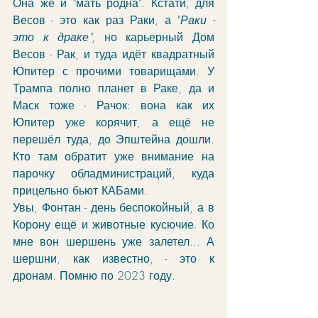
Она же и "мать родна". Кстати, для 
Весов - это как раз Раки, а "
Раки - 
это к драке"
, но карьерный Дом 
Весов - Рак, и туда идёт квадратный 
Юпитер с прочими товарищами. У 
Трампа полно планет в Раке, да и 
Маск тоже - Рачок: вона как их 
Юпитер уже корячит, а ещё не 
перешёл туда, до Эпштейна дошли. 
Кто там обратит уже внимание на 
парочку обладминистраций, куда 
прицельно бьют КАБами.
Увы, Фонтан - день беспокойный, а в 
Корону ещё и животные кусючие. Ко 
мне вон шершень уже залетел... А 
шершни, как известно, - это к 
дронам. Помню по 2023 году. 