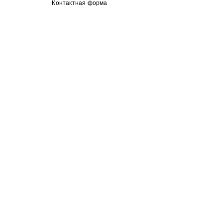
Контактная форма
гороскоп
астрологические прогнозы
Недавние посты
Смотреть все