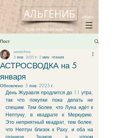
АЛЬГЕНИБ
МЕНЮ:
практическая мантика
Пост
senatchina
5 янв. 2025 г.
2 мин. чтения
АСТРОСВОДКА на 5
января
Обновлено:
5 янв. 2025 г.
День Журавля продлится до 11 утра, 
так что покупки пока делать не 
спешим. Тем более, что Луна идёт к 
Нептуну, в квадрате к Меркурию. 
Это неприятный квадрат, тем более, 
что Нептун близок к Раху, и оба на 
границе Знаков, а утром 