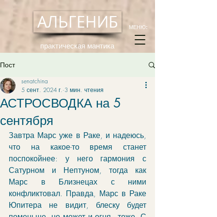
АЛЬГЕНИБ
МЕНЮ:
практическая мантика
Пост
senatchina
5 сент. 2024 г.
3 мин. чтения
АСТРОСВОДКА на 5
сентября
Завтра Марс уже в Раке, и надеюсь, 
что на какое-то время станет 
поспокойнее: у него гармония с 
Сатурном и Нептуном, тогда как 
Марс в Близнецах с ними 
конфликтовал. Правда, Марс в Раке 
Юпитера не видит, блеску будет 
поменьше, но может и огня - тоже. С 