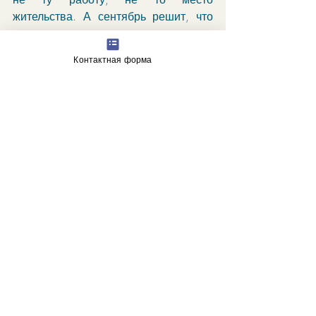
жительства. А сентябрь решит, что 
хватит уже с этим жить, пора 
совершать новые ошибки. 
Контактная форма
Вот прямо завтра и может указать на 
них. 
"Таинственно тлеющий очаг в 
покинутом помещичьем доме. 
Непрерывное присутствие 
невидимых поддерживающих сил в 
каждой достойной деятельности. 
Глубина первоначального усилия. 