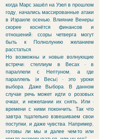
когда Марс зашёл на Узел в прошлом 
году, начались массированные атаки 
в Израиле осенью. Влияние Венеры 
скорее коснётся финансов и 
отношений: ссоры четверга могут 
быть к Полнолунию желанием 
расстаться. 
Но возможны и новые волнующие 
встречи: стеллиум в Весах - в 
параллели с Нептуном, а где 
параллель (и Весы) - это уроки 
выбора. Даже Выбора. В данном 
случае речь может идти о розовых 
очках, и нежелании их снять. Или - 
времени с ними покончить. Так что 
завтра тщательно взвешиваем свои 
поступки, и даже чувства. Например, 
готовы ли мы и далее чем-то или 
кем-то очаровываться, или ну его?..