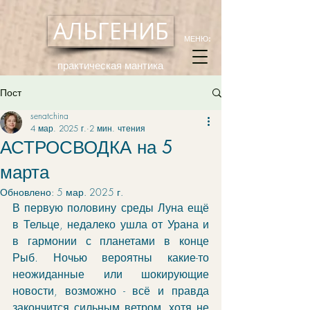
АЛЬГЕНИБ
МЕНЮ:
практическая мантика
Пост
senatchina
4 мар. 2025 г.
2 мин. чтения
АСТРОСВОДКА на 5
марта
Обновлено:
5 мар. 2025 г.
В первую половину среды Луна ещё 
в Тельце, недалеко ушла от Урана и 
в гармонии с планетами в конце 
Рыб. Ночью вероятны какие-то 
неожиданные или шокирующие 
новости, возможно - всё и правда 
закончится сильным ветром, хотя не 