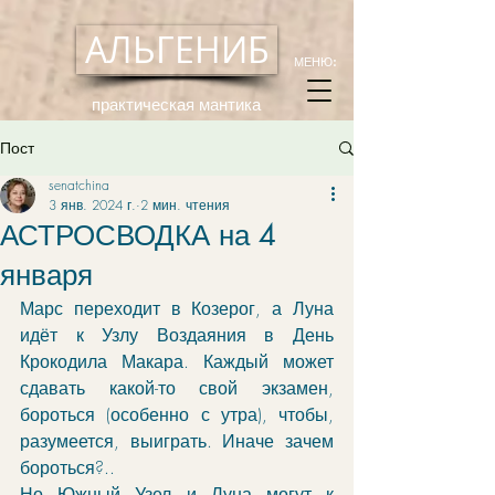
АЛЬГЕНИБ
МЕНЮ:
практическая мантика
Пост
senatchina
3 янв. 2024 г.
2 мин. чтения
АСТРОСВОДКА на 4
января
Марс переходит в Козерог, а Луна 
идёт к Узлу Воздаяния в День 
Крокодила Макара. Каждый может 
сдавать какой-то свой экзамен, 
бороться (особенно с утра), чтобы, 
разумеется, выиграть. Иначе зачем 
бороться?..
Но Южный Узел и Луна могут к 