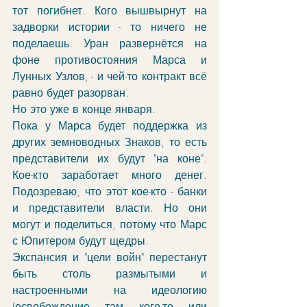
тот погибнет. Кого вышвырнут на 
задворки истории - то ничего не 
поделаешь. Уран развернётся на 
фоне противостояния Марса и 
Лунных Узлов, - и чей-то контракт всё 
равно будет разорван.
Но это уже в конце января. 
Пока у Марса будет поддержка из 
других земноводных Знаков, то есть 
представители их будут "на коне". 
Кое-кто заработает много денег. 
Подозреваю, что этот кое-кто - банки 
и представители власти. Но они 
могут и поделиться, потому что Марс 
с Юпитером будут щедры. 
Экспансия и "цели войн" перестанут 
быть столь размытыми и 
настроенными на идеологию 
(освобождение там кого-то или 