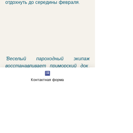
отдохнуть до середины февраля. 
"Веселый пароходный экипаж 
восстанавливает приморский док, 
разрушенный бурей.
Конструктивные результаты 
Контактная форма
очевидно разрушительных сил. 
Стимул к новым достижениям. 
Радостный отклик на призыв к 
работе".
астрологические прогнозы
гороскоп