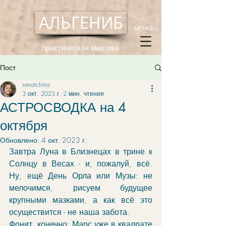
АЛЬГЕНИБ
МЕНЮ:
практическая мантика
Пост
senatchina
3 окт. 2023 г.
2 мин. чтения
АСТРОСВОДКА на 4
октября
Обновлено:
4 окт. 2023 г.
Завтра Луна в Близнецах в трине к 
Солнцу в Весах - и, пожалуй, всё. 
Ну, ещё День Орла или Музы: не 
мелочимся, рисуем будущее 
крупными мазками, а как всё это 
осуществится - не наша забота. 
Фонит, конечно: Марс уже в квадрате 