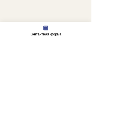
Контактная форма
"Добрый старый профессор в 
классе. Сотрудничество истинных 
верховных сил с менее 
эволюционными существами. 
Радостная готовность 
поддержать и предохранить. 
Благость"
.
астрологические прогнозы
гороскоп