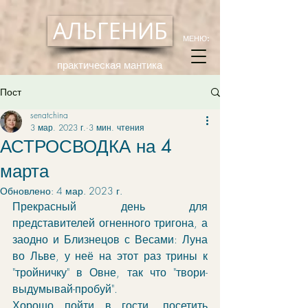
АЛЬГЕНИБ
МЕНЮ:
практическая мантика
Пост
senatchina
3 мар. 2023 г.
3 мин. чтения
АСТРОСВОДКА на 4
марта
Обновлено:
4 мар. 2023 г.
Прекрасный день для 
представителей огненного тригона, а 
заодно и Близнецов с Весами: Луна 
во Льве, у неё на этот раз трины к 
"тройничку" в Овне, так что "твори-
выдумывай-пробуй". 
Хорошо пойти в гости, посетить 