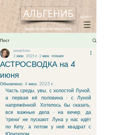
АЛЬГЕНИБ
МЕНЮ:
практическая мантика
Пост
senatchina
3 июн. 2025 г.
2 мин. чтения
АСТРОСВОДКА на 4
июня
Обновлено:
4 июн. 2025 г.
Часть среды, увы, с холостой Луной, 
а первая её половина - с Луной 
напряжённой. Хотелось бы сказать, 
все важные дела - на вечер, да 
"грехи" не пускают: Луна у нас идёт 
по Кету, а потом у неё квадрат с 
Юпитером. 