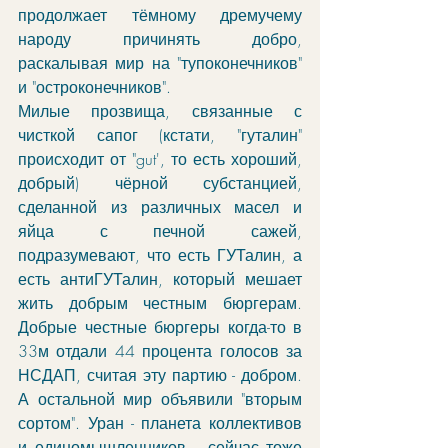
продолжает тёмному дремучему 
народу причинять добро, 
раскалывая мир на "тупоконечников" 
и "остроконечников". 
Милые прозвища, связанные с 
чисткой сапог (кстати, "гуталин" 
происходит от "gut', то есть хороший, 
добрый) чёрной субстанцией, 
сделанной из различных масел и 
яйца с печной сажей, 
подразумевают, что есть ГУТалин, а 
есть антиГУТалин, который мешает 
жить добрым честным бюргерам. 
Добрые честные бюргеры когда-то в 
33м отдали 44 процента голосов за 
НСДАП, считая эту партию - добром. 
А остальной мир объявили "вторым 
сортом". Уран - планета коллективов 
и единомышленников, - сейчас тоже 