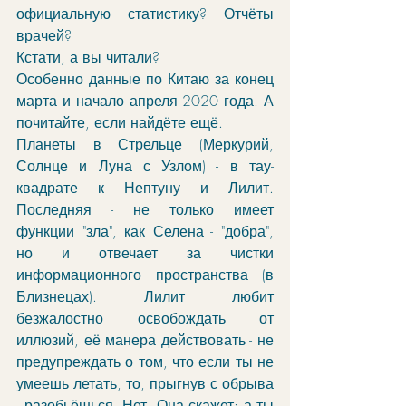
официальную статистику? Отчёты 
врачей? 
Кстати, а вы читали? 
Особенно данные по Китаю за конец 
марта и начало апреля 2020 года. А 
почитайте, если найдёте ещё.
Планеты в Стрельце (Меркурий, 
Солнце и Луна с Узлом) - в тау-
квадрате к Нептуну и Лилит. 
Последняя - не только имеет 
функции "зла", как Селена - "добра", 
но и отвечает за чистки 
информационного пространства (в 
Близнецах). Лилит любит 
безжалостно освобождать от 
иллюзий, её манера действовать - не 
предупреждать о том, что если ты не 
умеешь летать, то, прыгнув с обрыва 
- разобьёшься. Нет. Она скажет: а ты 