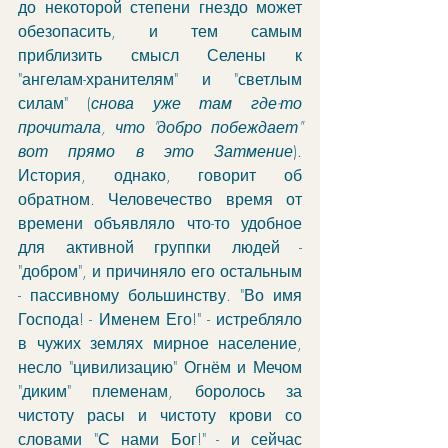
до некоторой степени гнездо может 
обезопасить, и тем самым 
приблизить смысл Селены к 
"ангелам-хранителям" и "светлым 
силам" (
снова уже там где-то 
прочитала, что "добро побеждает" 
вот прямо в это Затмение
). 
История, однако, говорит об 
обратном. Человечество время от 
времени объявляло что-то удобное 
для активной группки людей - 
"добром", и причиняло его остальным 
- пассивному большинству. "Во имя 
Господа! - Именем Его!" - истребляло 
в чужих землях мирное население, 
несло "цивилизацию" Огнём и Мечом 
"диким" племенам, боролось за 
чистоту расы и чистоту крови со 
словами "С нами Бог!" - и сейчас 