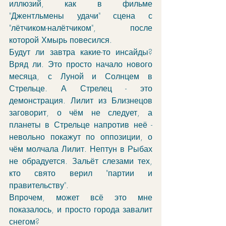
иллюзий, как в фильме 
"Джентльмены удачи" сцена с 
"лётчиком-налётчиком", после 
которой Хмырь повесился. 
Будут ли завтра какие-то инсайды? 
Вряд ли. Это просто начало нового 
месяца, с Луной и Солнцем в 
Стрельце. А Стрелец - это 
демонстрация. Лилит из Близнецов 
заговорит, о чём не следует, а 
планеты в Стрельце напротив неё - 
невольно покажут по оппозиции, о 
чём молчала Лилит. Нептун в Рыбах 
не обрадуется. Зальёт слезами тех, 
кто свято верил "партии и 
правительству". 
Впрочем, может всё это мне 
показалось, и просто города завалит 
снегом?