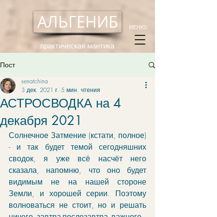
АЛЬГЕНИБ
МЕНЮ:
практическая мантика
Пост
senatchina
3 дек. 2021 г.
5 мин. чтения
АСТРОСВОДКА на 4
декабря 2021
Солнечное Затмение (кстати, полное) 
- и так будет темой сегодняшних 
сводок, я уже всё насчёт него 
сказала, напомню, что оно будет 
видимым не на нашей стороне 
Земли, и хорошей серии. Поэтому 
волноваться не стоит, но и решать 
ничего завтра-послезавтра важного - 