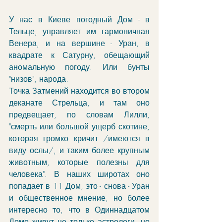
У нас в Киеве погодный Дом - в 
Тельце, управляет им гармоничная 
Венера, и на вершине - Уран, в 
квадрате к Сатурну, обещающий 
аномальную погоду. Или бунты 
"низов", народа. 
Точка Затмений находится во втором 
деканате Стрельца, и там оно 
предвещает, по словам Лилли, 
"смерть или большой ущерб скотине, 
которая громко кричит /имеются в 
виду ослы/, и таким более крупным 
животным, которые полезны для 
человека". В наших широтах оно 
попадает в 11 Дом, это - снова - Уран 
и общественное мнение, но более 
интересно то, что в Одиннадцатом 
Доме живут не только астрологи, но 