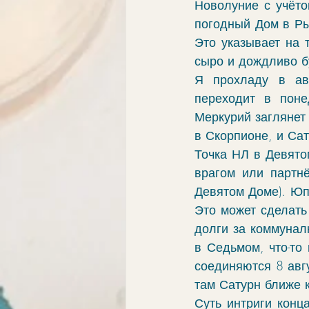
Новолуние с учёто
элементы
связи
обу
погодный Дом в Ры
Это указывает на т
сыро и дождливо бу
ингрессии в знак
апокри
Я прохладу в ав
переходит в поне
Меркурий заглянет 
хорар
проработка
vo
в Скорпионе, и Са
Точка НЛ в Девято
врагом или партнё
Девятом Доме). Юп
Это может сделать
долги за коммуналк
в Седьмом, что-то
соединяются 8 авгу
там Сатурн ближе 
Суть интриги конц