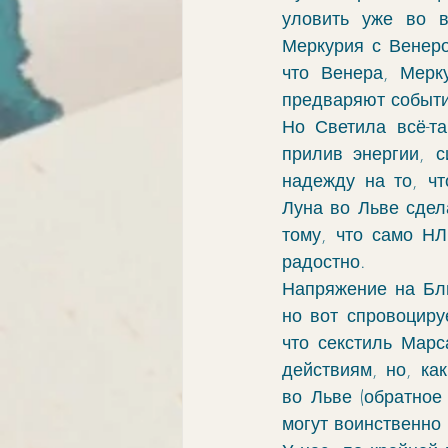
уловить уже во в
Меркурия с Венеро
что Венера, Мерк
предваряют событи
Но Светила всё-т
прилив энергии, 
надежду на то, ч
Луна во Льве сдел
тому, что само НЛ
радостно. 
Напряжение на Бли
но вот спровоциру
что секстиль Марс
действиям, но, ка
во Льве (обратное
могут воинственно 