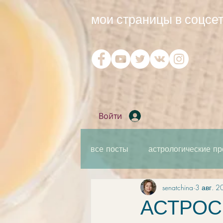
мои страницы в соцсет
Войти
все посты
астрологические пр
senatchina
3 авг. 2
практическая мантика
ка
АСТРОСВ