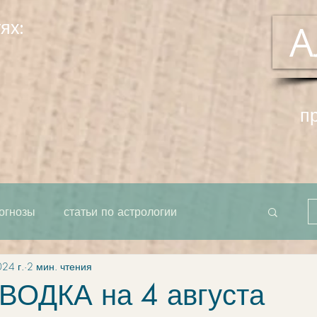
ях:
А
п
огнозы
статьи по астрологии
024 г.
2 мин. чтения
рта как единое целое
система
ОДКА на 4 августа