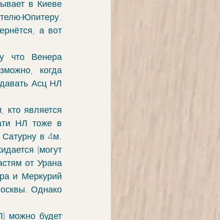
вает в Киеве  
телю-Юпитеру. 
рнётся, а вот 
 что Венера 
можно, когда 
давать Асц НЛ 
 кто является 
ти НЛ тоже в 
Сатурну в 4м. 
дается (могут 
стям от Урана 
ра и Меркурий 
осквы. Однако 
) можно будет 