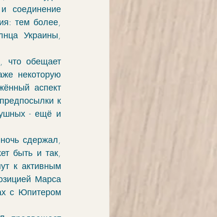
и соединение 
я: тем более, 
нца Украины, 
 что обещает 
же некоторую 
ённый аспект 
предпосылки к 
ушных - ещё и 
ночь сдержал, 
т быть и так, 
ут к активным 
озицией Марса 
ах с Юпитером 