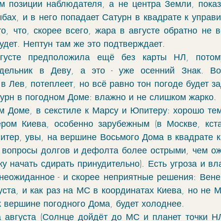
м позиции наблюдателя, а не центра Земли, показы
чение
гороскоп
элекции
зодиак
бах, и в него попадает Сатурн в квадрате к управи
о, что, скорее всего, жара в августе обратно не ве
дет. Нептун там же это подтверждает. 
фы
моделирование
ректификация
густе предположила ещё без карты НЛ, потому
дельник в Деву, а это - уже осенний Знак. Воз
в Лев, потеплеет, но всё равно тон погоде будет за
cabulary
руны
турн в погодном Доме: влажно и не слишком жарко. 
м Доме, в секстиле к Марсу и Юпитеру: хорошо тем,
ром Киева, особенно зарубежным (в Москве, кста
итер, увы, на вершине Восьмого Дома в квадрате к 
 вопросы долгов и дефолта более острыми, чем ожи
у начать сдирать принудительно). Есть угроза и вла
 неожиданное - и скорее неприятные решения: Вене
ста, и как раз на МС в координатах Киева, но не М
к вершине погодного Дома, будет холоднее. 
а августа (Солнце дойдёт до МС и планет точки НЛ