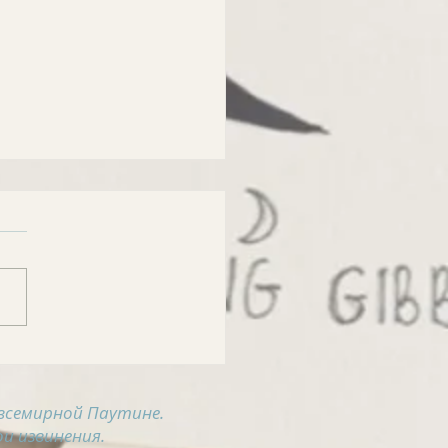
РОСВОДКА на 6
ста
всемирной Паутине.
и извинения.