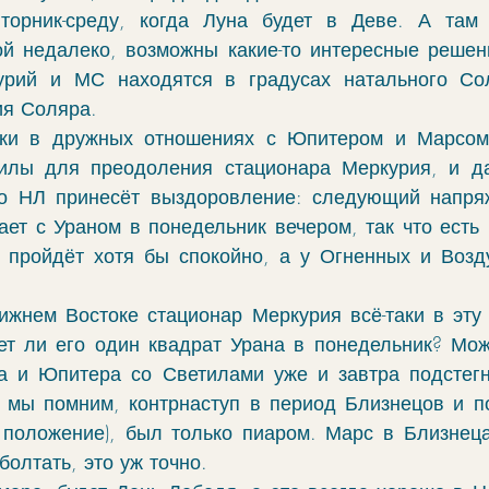
торник-среду, когда Луна будет в Деве. А там 
й недалеко, возможны какие-то интересные решени
урий и МС находятся в градусах натального Сол
я Соляра. 
аки в дружных отношениях с Юпитером и Марсом,
силы для преодоления стационара Меркурия, и да
то НЛ принесёт выздоровление: следующий напряж
ает с Ураном в понедельник вечером, так что есть 
 пройдёт хотя бы спокойно, а у Огненных и Возд
жнем Востоке стационар Меркурия всё-таки в эту 
ет ли его один квадрат Урана в понедельник? Може
а и Юпитера со Светилами уже и завтра подстегн
к мы помним, контрнаступ в период Близнецов и п
 положение), был только пиаром. Марс в Близнец
болтать, это уж точно. 