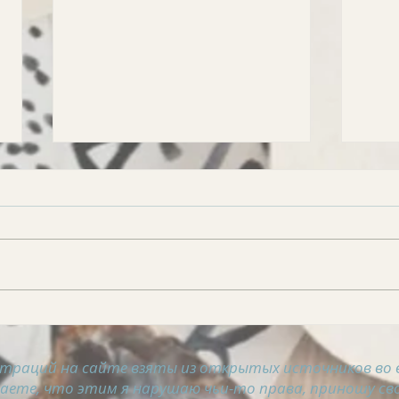
АСТРОСВОДКА на 8
АСТ
августа
авгу
траций на сайте взяты из открытых источников во 
таете, что этим я нарушаю чьи-то права, приношу сво