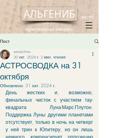
АЛЬГЕНИБ
МЕНЮ:
практическая мантика
Пост
senatchina
30 окт. 2024 г.
2 мин. чтения
АСТРОСВОДКА на 31
октября
Обновлено:
31 окт. 2024 г.
День жестких и, возможно, 
финальных чисток с участием тау-
квадрата Луна-Марс-Плутон. 
Поддержка Луны другими планетами 
отсутствует, только в ночь на четверг 
у неё трин к Юпитеру, но он лишь 
немного компенсирует оппозицию 