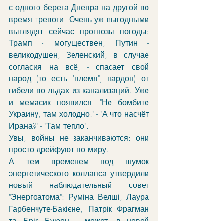
с одного берега Днепра на другой во 
время тревоги. Очень уж выгодными 
выглядят сейчас прогнозы погоды: 
Трамп - могуществен, Путин - 
великодушен, Зеленский, в случае 
согласия на всё, - спасает свой 
народ (то есть "племя", пардон) от 
гибели во льдах из канализаций. Уже 
и мемасик появился: "Не бомбите 
Украину, там холодно!" - "А что насчёт 
Ирана?" - "Там тепло". 
Увы, войны не заканчиваются: они 
просто дрейфуют по миру... 
А тем временем под шумок 
энергетического коллапса утвердили 
новый наблюдательный совет 
"Энергоатома":
 Руміна Велші, Лаура 
Гарбенчуте-Бакієне, Патрік Фрагман 
та Бріс Буюон, - может, в новой 