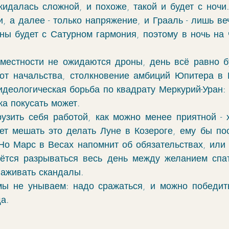
идалась сложной, и похоже, такой и будет с ночи.
, а далее - только напряжение, и Грааль - лишь веч
ны будет с Сатурном гармония, поэтому в ночь на ч
местности не ожидаются дроны, день всё равно б
от начальства, столкновение амбиций Юпитера в 
идеологическая борьба по квадрату Меркурий-Уран: к
ка покусать может. 
рузить себя работой, как можно менее приятной - 
дет мешать это делать Луне в Козероге, ему бы пос
 Но Марс в Весах напомнит об обязательствах, или 
дётся разрываться весь день между желанием спать
аживать скандалы. 
ы не унываем: надо сражаться, и можно победить
а. 