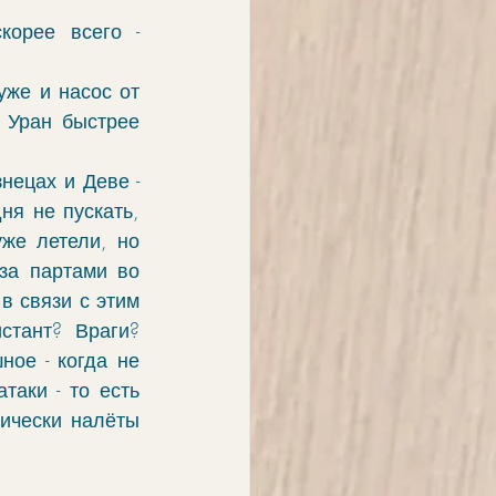
орее всего - 
же и насос от 
 Уран быстрее 
ецах и Деве - 
я не пускать, 
же летели, но 
за партами во 
 связи с этим 
тант? Враги? 
ое - когда не 
аки - то есть 
ически налёты 