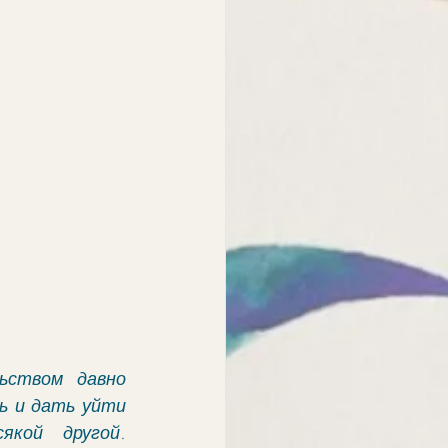
ьством давно 
 и дать уйти 
кой другой. 