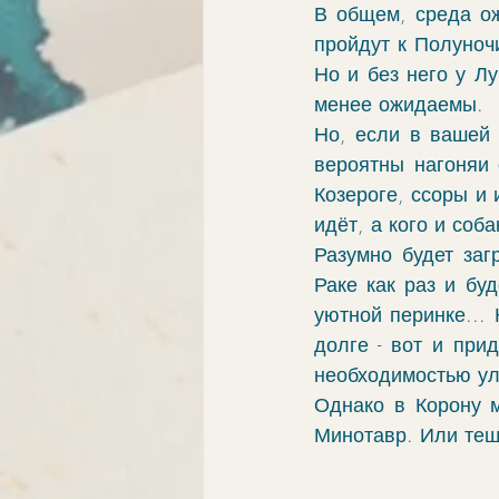
В общем, среда ож
пройдут к Полуночи
Но и без него у Лу
менее ожидаемы. 
Но, если в вашей 
вероятны нагоняи 
Козероге, ссоры и 
идёт, а кого и соба
Разумно будет заг
Раке как раз и бу
уютной перинке...
долге - вот и при
необходимостью ул
Однако в Корону м
Минотавр. Или тещ