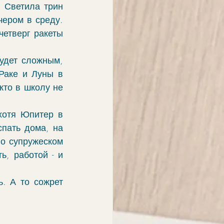
 Светила трин 
ером в среду. 
етверг ракеты 
удет сложным, 
Раке и Луны в 
то в школу не 
хотя Юпитер в 
пать дома, на 
о супружеском 
, работой - и 
. А то сожрет 