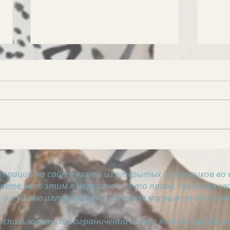
АСТРОСВОДКА на 6
АСТ
августа
авгу
траций на сайте взяты из открытых источников во 
таете, что этим я нарушаю чьи-то права, приношу сво
 и я удалю иллюстрацию, которая нарушает ваше ав
спользовать без ограничений и, если кто-то забудет