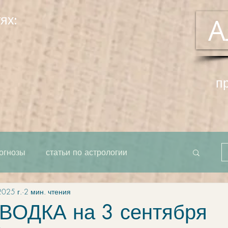
ях:
А
п
огнозы
статьи по астрологии
2025 г.
2 мин. чтения
рта как единое целое
система
ОДКА на 3 сентября