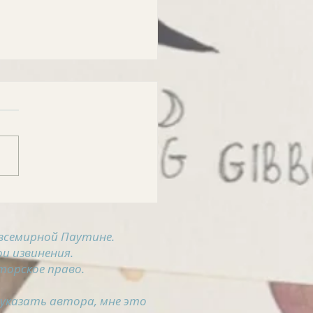
РОСВОДКА на 5
ста
всемирной Паутине.
и извинения.
торское право.
 указать автора, мне это