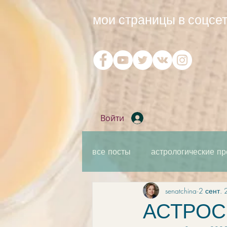
мои страницы в соцсет
Войти
все посты
астрологические пр
senatchina
2 сент. 
практическая мантика
ка
АСТРОСВ