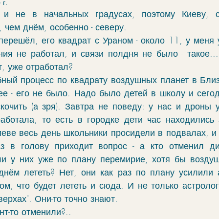
 г.
чение
гороскоп
элекции
зодиак
 и не в начальных градусах, поэтому Киеву, ск
 чем днём, особенно - северу. 
ерешёл, его квадрат с Ураном - около 11, у меня у
фы
моделирование
ректификация
ия не работал, и связи полдня не было - такое...
т, уже отработал?
бный процесс по квадрату воздушных планет в Близн
cabulary
руны
е - его не было. Надо было детей в школу и сегодн
кочить (а зря). Завтра не поведу: у нас и дроны у
аботала, то есть в городке дети час находились 
еве весь день школьники просидели в подвалах, и в
з в голову приходит вопрос - а кто отменил дис
ли у них уже по плану перемирие, хотя бы воздушн
днём лететь? Нет, они как раз по плану усилили ат
ом, что будет лететь и сюда. И не только астролог
верхах". Они-то точно знают.
нт-то отменили?..