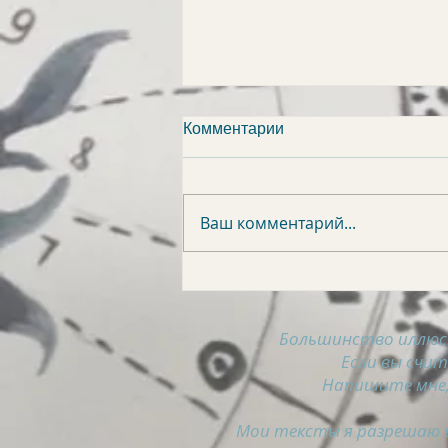
Комментарии
Ваш комментарий...
АСТРОСВОДКА на 8
августа
Большинство иллюс
Если вы счи
Напишите мне,
Мои тексты я разрешаю и