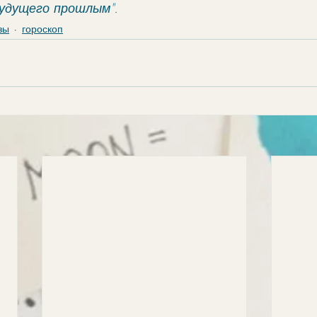
удущего прошлым".
зы
гороскоп