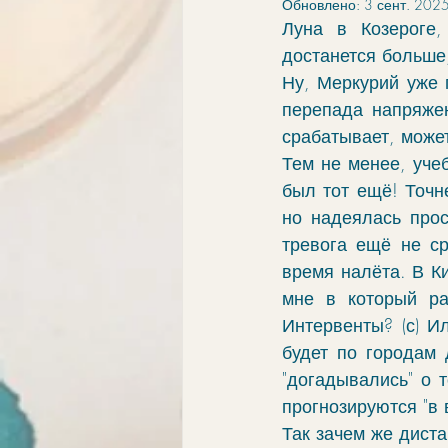
Обновлено:
3 сент. 2025
элементы
связи
обу
Луна в Козероге,
достанется больше,
Ну, Меркурий уже п
ингрессии в знак
апокри
перепада напряжен
срабатывает, може
Тем не менее, уче
хорар
проработка
vo
был тот ещё! Точне
но надеялась прос
тревога ещё не ср
время налёта. В Ки
мне в который ра
Интервенты? (с) И
будет по городам 
"догадывались" о т
прогнозируются "в 
Так зачем же диста