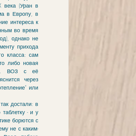
 века (Уран в 
а в Европу, в 
ие интереса к 
нным во время 
д), однако не 
енту прихода 
о класса: сам 
то либо новая 
т. ВОЗ с её 
снится через 
отепление" или 
ак достали: в 
аблетку - и у 
ике борются с 
му не с каким-