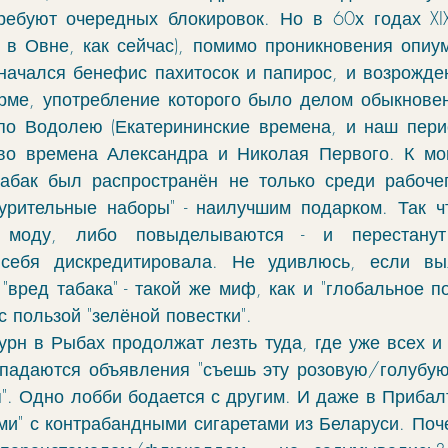
ебуют очередных блокировок. Но в 60х годах XIX
 в Овне, как сейчас), помимо проникновения опиум
 начался бенефис пахитосок и папирос, и возрожден
рме, употребление которого было делом обыкнове
по Водолею (Екатерининские времена, и наш перио
во времена Александра и Николая Первого. К мом
абак был распространён не только среди рабочег
курительные наборы" - наилучшим подарком. Так ч
 моду, либо повыделываются - и перестану
 себя дискредитировала. Не удивлюсь, если выя
 "вред табака" - такой же миф, как и "глобальное п
с пользой "зелёной повестки". 
рн в Рыбах продолжат лезть туда, где уже всех и т
падаются объявления "съешь эту розовую/голубую т
". Одно лобби бодается с другим. И даже в Прибалт
и" с контрабандными сигаретами из Беларуси. Поче