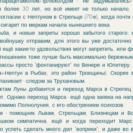
парацетамолом/флюколдом - не задумывались? 
 более 30 лет, но всё имеет не только начало, 
согласии с Нептуном в Стрельце (70-е), когда почти
 сигарет по меркам начала нынешнего века. 
ьба, и новые запреты хорошо забытого старого: 
войнушку отправим, для этого вы уже достаточно 
й ещё какие-то удовольствия могут запретить, или ф
отношениях тоже лучше быть максимально бережным
трассы просто "фонтанируют" по Венере и Юпитеру; 
на+Нептун в Рыбах, это район Троещины). Скорее в
пахивает - следом за Трухановым. 
ектам Луны добавится и переход Марса в Стрелец.
ет. Однако переход Марса - ещё одна заявка на нап
Помимо Полнолуния, с его обострением психозов. 
е - помощник Львам, Стрельцам, Близнецам и Во
шком симпатична, ещё и когда переходит Марс.
 успеть сделать много дел "вопреки", и даже во вт