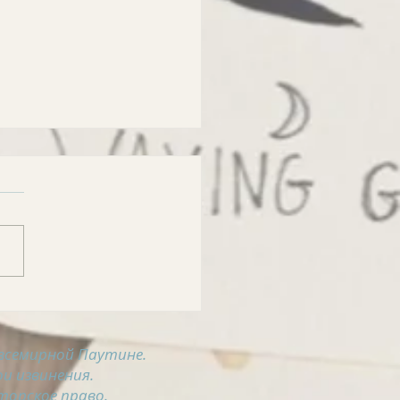
РОСВОДКА на 8
ста
всемирной Паутине.
и извинения.
торское право.