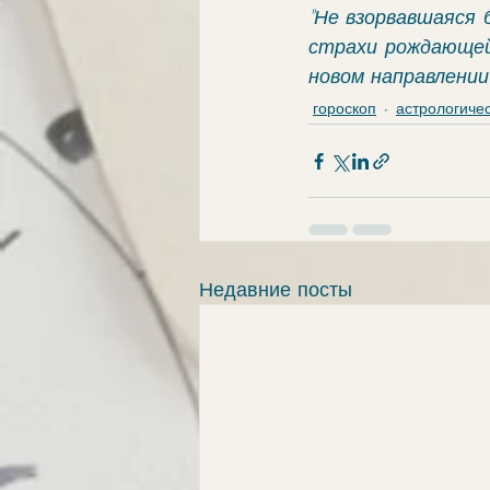
"Не взорвавшаяся 
страхи рождающейс
новом направлении
гороскоп
астрологиче
Недавние посты