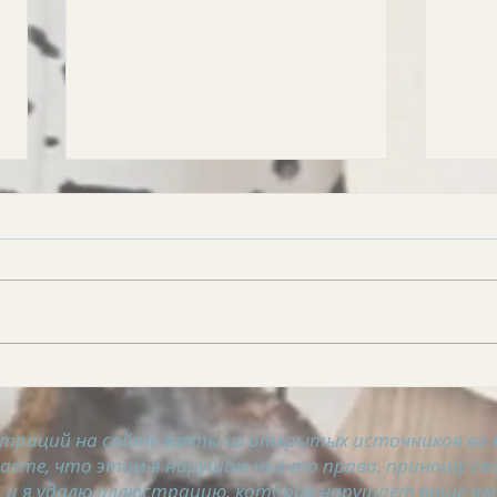
АСТРОСВОДКА на 8
АСТ
августа
авгу
траций на сайте взяты из открытых источников во 
таете, что этим я нарушаю чьи-то права, приношу сво
 и я удалю иллюстрацию, которая нарушает ваше ав