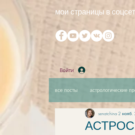
мои страницы в соцсет
Войти
все посты
астрологические пр
senatchina
2 нояб. 
практическая мантика
ка
АСТРОСВ