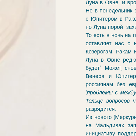
Луна в Овне, и вро
элементы
связи
обу
Но в понедельник о
с Юпитером в Раке
но Луна порой "зах
ингрессии в знак
апокри
То есть в ночь на
оставляет нас с 
Козерогам, Ракам и
хорар
проработка
vo
Луна в Овне редко
будет". Может, сно
Венера и Юпитер 
россиянам без ев
(
проблемы с между
Тельце вопросов 
разрядится.
Из нового (Меркури
на Мальдивах зап
инициативу поддер