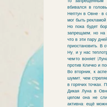
то запрещенным 
вбивался в головы
Нептун в Овне - в 
мог быть рекламой
Но пока будет бор
запрещаем, но на 
что в эти пару дне
приостановить. В 
Ну, и у нас тепло
чем-то воняет (Лу
против Кличко и по
Во вторник, к асп
шумит, чем стреля
в горячих точках. 
Дикая Луна в Овн
целом она не сли
активна: ещё можно