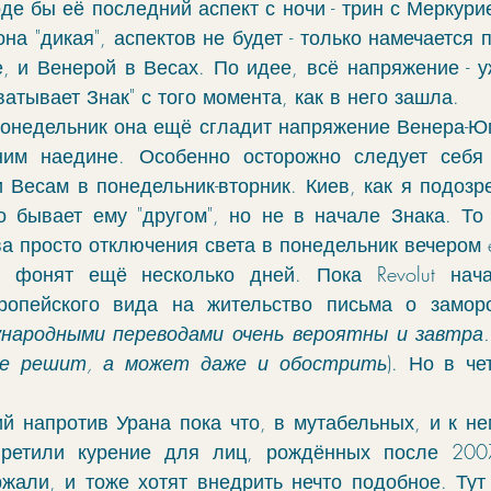
де бы её последний аспект с ночи - трин с Меркурие
чение
гороскоп
элекции
зодиак
на "дикая", аспектов не будет - только намечается 
, и Венерой в Весах. По идее, всё напряжение - уж
ватывает Знак" с того момента, как в него зашла.
фы
моделирование
ректификация
 понедельник она ещё сгладит напряжение Венера-Юп
ним наедине. Особенно осторожно следует себя 
 Весам в понедельник-вторник. Киев, как я подозрев
cabulary
руны
 бывает ему "другом", но не в начале Знака. То 
ва просто отключения света в понедельник вечером e
фонят ещё несколько дней. Пока Revolut нача
ропейского вида на жительство письма о замороз
народными переводами очень вероятны и завтра. 
не решит, а может даже и обострить
). Но в че
й напротив Урана пока что, в мутабельных, и к нем
ретили курение для лиц, рождённых после 200
жали, и тоже хотят внедрить нечто подобное. Тут