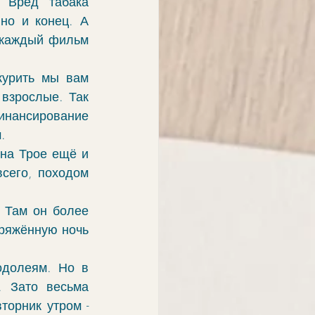
Вред табака 
но и конец. А 
 каждый фильм 
курить мы вам 
взрослые. Так 
инансирование 
. 
на Трое ещё и 
сего, походом 
 Там он более 
ряжённую ночь 
долеям. Но в 
 Зато весьма 
орник утром - 