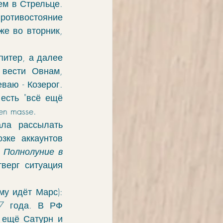
м в Стрельце. 
противостояние 
е во вторник, 
итер, а далее 
вести Овнам, 
аю - Козерог. 
есть "всё ещё 
n masse. 
ла рассылать 
ке аккаунтов 
Полнолуние в 
тверг ситуация 
у идёт Марс): 
7 года. В РФ 
 ещё Сатурн и 