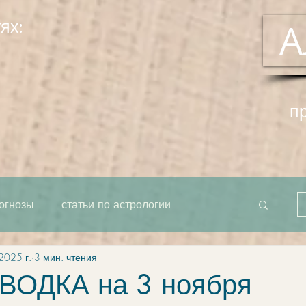
ях:
А
п
огнозы
статьи по астрологии
2025 г.
3 мин. чтения
рта как единое целое
система
ОДКА на 3 ноября