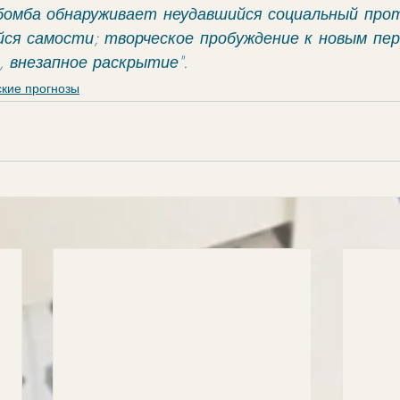
бомба обнаруживает неудавшийся социальный прот
я самости; творческое пробуждение к новым перс
, внезапное раскрытие".
ские прогнозы