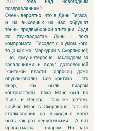
2018 года над новогодним 
поздравлением?..
Очень вероятно, что в День Пегаса, 
и на выходных на нас обрушат 
тонны предвыборной агитации. Судя 
по тау-квадратам Луны - пока 
компромата. Посадят с шумом кого-
то (а как же, Меркурий в Скорпионе!) 
- но, кому интересно, наблюдаем за 
заявлениями и вдруг дозволенной 
"критикой власти" (опросец даже 
опубликовали). Вся критика - это 
пиар, как были пиаром 
контрнаступы, пока Марс был во 
Льве, и Венера  там же (летом). 
Сейчас Марс в Скорпионе, так что 
столкновения на выходных могут 
быть как раз нешуточными... А вот 
правда-матка - пиаром. Но зато 