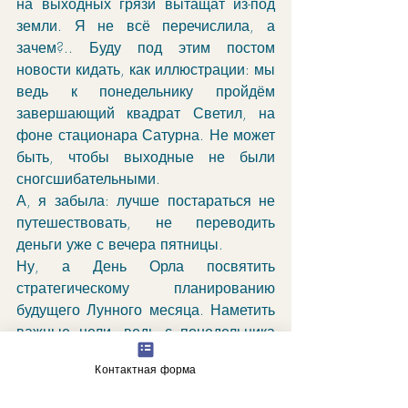
на выходных грязи вытащат из-под 
земли. Я не всё перечислила, а 
зачем?.. Буду под этим постом 
новости кидать, как иллюстрации: мы 
ведь к понедельнику пройдём 
завершающий квадрат Светил, на 
фоне стационара Сатурна. Не может 
быть, чтобы выходные не были 
сногсшибательными. 
А, я забыла: лучше постараться не 
путешествовать, не переводить 
деньги уже с вечера пятницы. 
Ну, а День Орла посвятить 
стратегическому планированию 
будущего Лунного месяца. Наметить 
важные цели, ведь с понедельника 
Луна будет уже слаба, аспекты не 
Контактная форма
так напряжены, страсти начнут 
утихать. И Венера там в Весы 