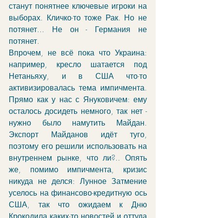
станут понятнее ключевые игроки на 
выборах. Кличко-то тоже Рак. Но не 
потянет... Не он - Германия не 
потянет.
Впрочем, не всё пока что Украина: 
например, кресло шатается под 
Нетаньяху, и в США что-то 
активизировалась тема импичмента. 
Прямо как у нас с Януковичем: ему 
осталось досидеть немного, так нет - 
нужно было намутить Майдан. 
Экспорт Майданов идёт туго, 
поэтому его решили использовать на 
внутреннем рынке, что ли?.. Опять 
же, помимо импичмента, кризис 
никуда не делся: Лунное Затмение 
уселось на финансово-кредитную ось 
США, так что ожидаем к Дню 
Крокодила каких-то новостей и оттуда 