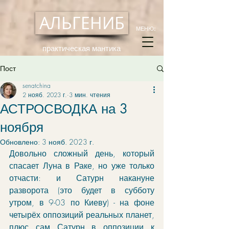
АЛЬГЕНИБ
МЕНЮ:
практическая мантика
Пост
senatchina
2 нояб. 2023 г.
3 мин. чтения
АСТРОСВОДКА на 3
ноября
Обновлено:
3 нояб. 2023 г.
Довольно сложный день, который 
спасает Луна в Раке, но уже только 
отчасти: и Сатурн накануне 
разворота (это будет в субботу 
утром, в 9-03 по Киеву) - на фоне 
четырёх оппозиций реальных планет, 
плюс сам Сатурн в оппозиции к 