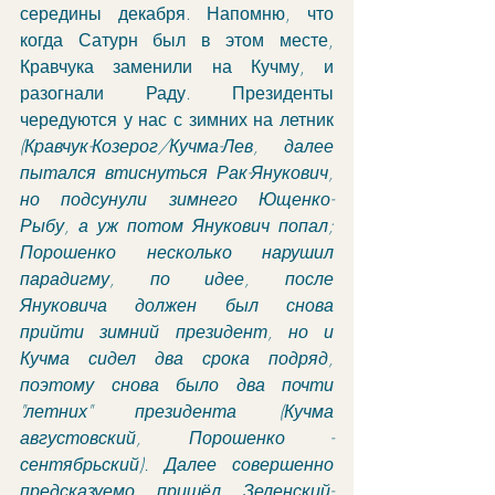
середины декабря. Напомню, что 
когда Сатурн был в этом месте, 
Кравчука заменили на Кучму, и 
разогнали Раду. Президенты 
чередуются у нас с зимних на летник 
(Кравчук-Козерог/Кучма-Лев, далее 
пытался втиснуться Рак-Янукович, 
но подсунули зимнего Ющенко-
Рыбу, а уж потом Янукович попал; 
Порошенко несколько нарушил 
парадигму, по идее, после 
Януковича должен был снова 
прийти зимний президент, но и 
Кучма сидел два срока подряд, 
поэтому снова было два почти 
"летних" президента (Кучма 
августовский, Порошенко - 
сентябрьский). Далее совершенно 
предсказуемо пришёл Зеленский-