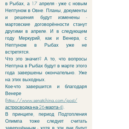
в Рыбах, а 17 апреля - уже с новым 
Нептуном в Овне. Планы, документы 
и решения будут изменены - 
мартовские договорённости станут 
другими в апреле. И в следующем 
году Меркурий, как и Венера, с 
Нептуном в Рыбах уже не 
встретятся.
Что это значит? А то, что вопросы 
Нептуна в Рыбах будут в марте этого 
года завершены окончательно. Уже 
на этих выходных. 
Кое-что завершится и благодаря 
Венере 
(
https://www.senatchina.com/post/
астросводка-на-26-марта-4
). 
В принципе, период Подтопления 
Олимпа тоже следует считать 
завершённым - хотя в эти дни будут 