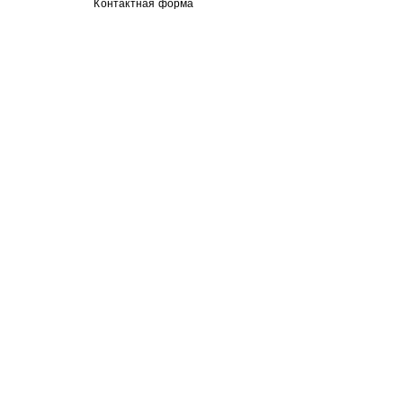
Контактная форма
гороскоп
астрологические прогнозы
Недавние посты
Смотреть все