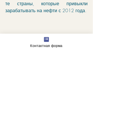
те страны, которые привыкли 
зарабатывать на нефти с 2012 года. 
Контактная форма
"Морские чайки летают над 
кораблем в ожидании пищи. Легко 
обретаемая зависимость 
психических желаний от стимулов, 
исходящих из социального 
окружения".
гороскоп
астрологические прогнозы