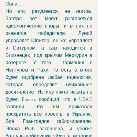
Овна). 
Но это, разумеется, не завтра. 
Завтра вот могут разгореться 
идеологические споры, и в них не 
окажется победителя: Луной 
управляет Юпитер, он же управляет 
и Сатурном, а сам находится в 
Близнецах, под крылом Меркурия в 
Козероге. У того - гармония с 
Нептуном и Раху. То есть в итоге 
будет одобрена любая идеология, 
которая определит ближайшее 
десятилетие. Истину никто искать не 
будет. Reuters сообщил, что в USAID 
заявили, что им приказали 
прекратить все проекты в Украине. 
Всё. Грантоедов заблокировали. 
Эпоха Рыб закончена, и убогие 
болтуны-побирушки уйдут в историю 