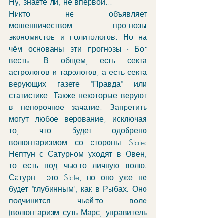
Ну, знаете ли, не впервой... 
Никто не объявляет 
мошенничеством прогнозы 
экономистов и политологов. Но на 
чём основаны эти прогнозы - Бог 
весть. В общем, есть секта 
астрологов и тарологов, а есть секта 
верующих газете "Правда" или 
статистике. Также некоторые веруют 
в непорочное зачатие. Запретить 
могут любое верование, исключая 
то, что будет одобрено 
волюнтаризмом со стороны State: 
Нептун с Сатурном уходят в Овен, 
то есть под чью-то личную волю. 
Сатурн - это State, но оно уже не 
будет "глубинным", как в Рыбах. Оно 
подчинится чьей-то воле 
(волюнтаризм суть Марс, управитель 