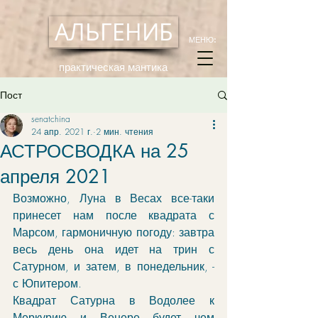
АЛЬГЕНИБ
МЕНЮ:
практическая мантика
Пост
senatchina
24 апр. 2021 г.
2 мин. чтения
АСТРОСВОДКА на 25
апреля 2021
Возможно, Луна в Весах все-таки 
принесет нам после квадрата с 
Марсом, гармоничную погоду: завтра 
весь день она идет на трин с 
Сатурном, и затем, в понедельник, - 
с Юпитером.
Квадрат Сатурна в Водолее к 
Меркурию и Венере будет чем 