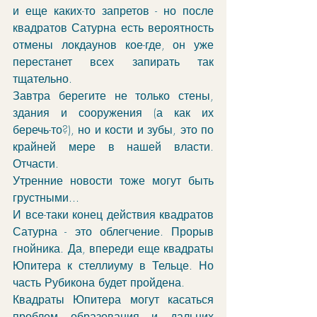
и еще каких-то запретов - но после 
квадратов Сатурна есть вероятность 
отмены локдаунов кое-где, он уже 
перестанет всех запирать так 
тщательно.
Завтра берегите не только стены, 
здания и сооружения (а как их 
беречь-то?), но и кости и зубы, это по 
крайней мере в нашей власти. 
Отчасти.
Утренние новости тоже могут быть 
грустными...
И все-таки конец действия квадратов 
Сатурна - это облегчение. Прорыв 
гнойника. Да, впереди еще квадраты 
Юпитера к стеллиуму в Тельце. Но 
часть Рубикона будет пройдена. 
Квадраты Юпитера могут касаться 
проблем образования и дальних 