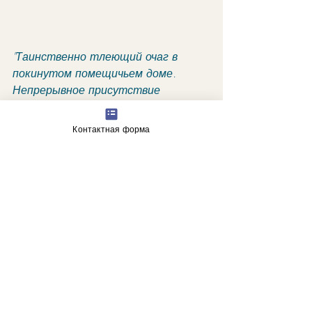
"Таинственно тлеющий очаг в 
покинутом помещичьем доме. 
Непрерывное присутствие 
невидимых поддерживающих сил в 
каждой достойной деятельности. 
Контактная форма
Глубина первоначального усилия. 
Провидение".
астрологические прогнозы
гороскоп