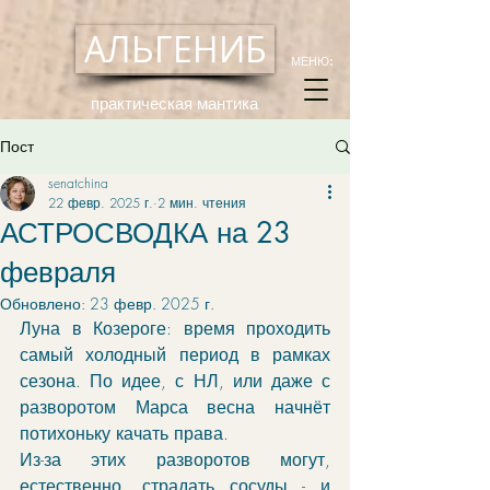
АЛЬГЕНИБ
МЕНЮ:
практическая мантика
Пост
senatchina
22 февр. 2025 г.
2 мин. чтения
АСТРОСВОДКА на 23
февраля
Обновлено:
23 февр. 2025 г.
Луна в Козероге: время проходить 
самый холодный период в рамках 
сезона. По идее, с НЛ, или даже с 
разворотом Марса весна начнёт 
потихоньку качать права. 
Из-за этих разворотов могут, 
естественно, страдать сосуды - и 