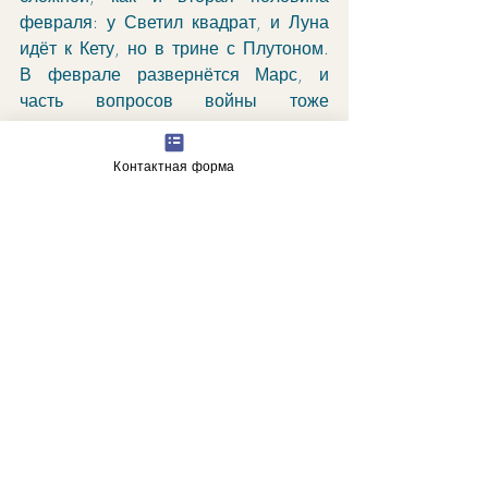
февраля: у Светил квадрат, и Луна 
идёт к Кету, но в трине с Плутоном. 
В феврале развернётся Марс, и 
часть вопросов войны тоже 
закроется переходом в новые очаги 
конфликтов. Судя по Йемену и 
Контактная форма
Израилю сегодня - в ту сторону. 
У нас Пегас: время менять койки в 
посольствах, и скакать в другую 
сторону: приехал Бернс из ЦРУ, 
пояснил, куда пошлют. 
"Гранитные скалы, нависшие над 