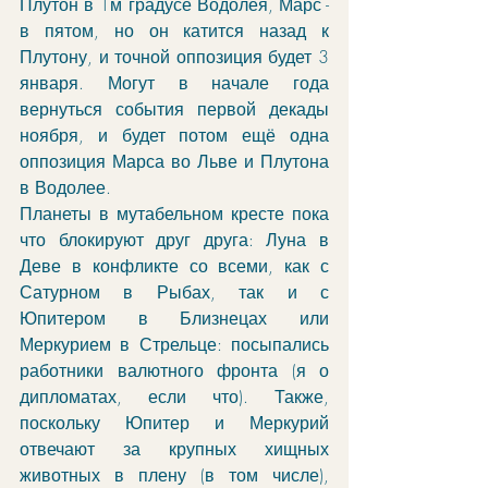
Плутон в 1м градусе Водолея, Марс - 
в пятом, но он катится назад к 
Плутону, и точной оппозиция будет 3 
января. Могут в начале года 
вернуться события первой декады 
ноября, и будет потом ещё одна 
оппозиция Марса во Льве и Плутона 
в Водолее. 
Планеты в мутабельном кресте пока 
что блокируют друг друга: Луна в 
Деве в конфликте со всеми, как с 
Сатурном в Рыбах, так и с 
Юпитером в Близнецах или 
Меркурием в Стрельце: посыпались 
работники валютного фронта (я о 
дипломатах, если что). Также, 
поскольку Юпитер и Меркурий 
отвечают за крупных хищных 
животных в плену (в том числе), 