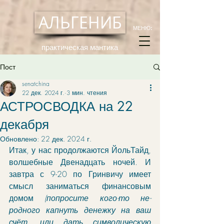
АЛЬГЕНИБ
МЕНЮ:
практическая мантика
Пост
senatchina
22 дек. 2024 г.
3 мин. чтения
АСТРОСВОДКА на 22
декабря
Обновлено:
22 дек. 2024 г.
Итак, у нас продолжаются ЙольТайд, 
волшебные Двенадцать ночей. И 
завтра с 9-20 по Гринвичу имеет 
смысл заниматься финансовым 
домом 
(попросите кого-то не-
родного капнуть денежку на ваш 
счёт, или дать символическую 