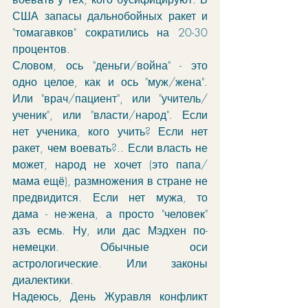
США запасы дальнобойных ракет и 
"томагавков" сократились на 20-30 
процентов. 
Словом, ось "деньги/война" - это 
одно целое, как и ось "муж/жена". 
Или "врач/пациент", или "учитель/
ученик", или "власти/народ". Если 
нет ученика, кого учить? Если нет 
ракет, чем воевать?.. Если власть не 
может, народ не хочет (это папа/
мама ещё), размножения в стране не 
предвидится. Если нет мужа, то 
дама - не-жена, а просто "человек" 
азъ есмь. Ну, или дас Мэдхен по-
немецки. Обычные оси 
астрологические. Или законы 
диалектики. 
Надеюсь, День Журавля конфликт 