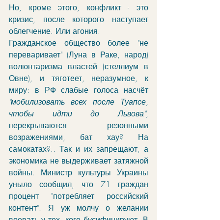
Но, кроме этого, конфликт - это 
кризис, после которого наступает 
облегчение. Или агония. 
Гражданское общество более "не 
переваривает" (Луна в Раке, народ) 
волюнтаризма властей (стеллиум в 
Овне), и тяготеет, неразумное, к 
миру: в РФ слабые голоса насчёт 
"мобилизовать всех после Туапсе, 
чтобы идти до Львова"
, 
перекрываются резонными 
возражениями, бат хау? На 
самокатах?.. Так и их запрещают, а 
экономика не выдерживает затяжной 
войны. Министр культуры Украины 
уныло сообщил, что 71 граждан 
процент "потребляет российский 
контент". Я уж молчу о желании 
воевать у тех, кого бусифицируют. В 