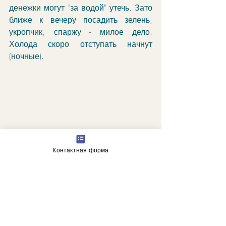
денежки могут "за водой" утечь. Зато 
ближе к вечеру посадить зелень, 
укропчик, спаржу - милое дело. 
Холода скоро отступать начнут 
(ночные). 
А дурка пока продолжится, в 
Контактная форма
агрессивной форме. Но буйных 
ловят и сажают, в отличие от тихих 
(Нептун в Овне и Рыбах):
"Зайцы в красивой человеческой 
одежде прогуливаются с 
достоинством. Существующая 