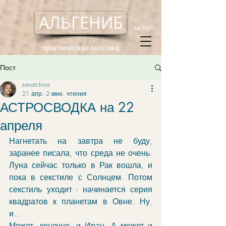
АЛЬГЕНИБ
МЕНЮ:
практическая мантика
Пост
senatchina
21 апр.
2 мин. чтения
АСТРОСВОДКА на 22
апреля
Нагнетать на завтра не буду, 
заранее писала, что среда не очень. 
Луна сейчас только в Рак вошла, и 
пока в секстиле с Солнцем. Потом 
секстиль уходит - начинается серия 
квадратов к планетам в Овне. Ну, 
и...
Может, конечно, и Иран. А может и 