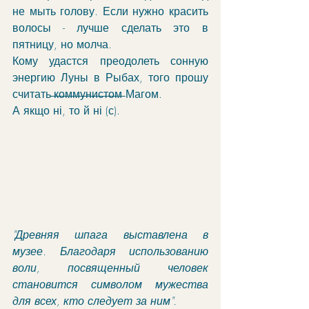
не мыть голову. Если нужно красить 
волосы - лучше сделать это в 
пятницу, но молча.
Кому удастся преодолеть сонную 
энергию Луны в Рыбах, того прошу 
считать ̶к̶о̶м̶м̶у̶н̶и̶с̶т̶о̶м̶ Магом. 
А якщо ні, то й ні (с).
"Древняя шпага выставлена в 
музее. Благодаря использованию 
воли, посвященный человек 
становится символом мужества 
для всех, кто следует за ним".