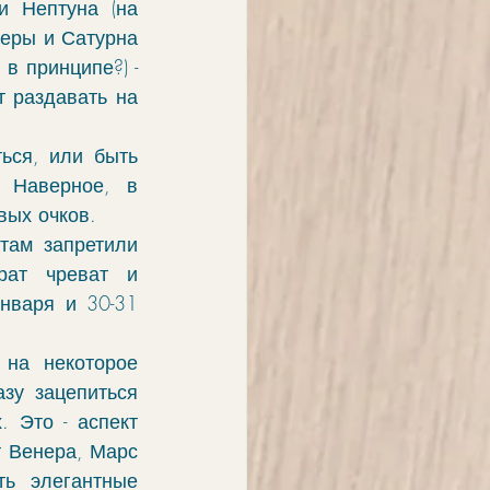
 Нептуна (на 
еры и Сатурна 
 принципе?) - 
 раздавать на 
ься, или быть 
Наверное, в 
вых очков.
ам запретили 
ат чреват и 
нваря и 30-31 
на некоторое 
зу зацепиться 
 Это - аспект 
 Венера, Марс 
ь элегантные 