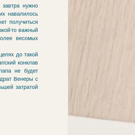
завтра нужно 
их навалилось 
ет получиться 
кой-то важный 
олее весомых 
елях до такой 
апский конклав 
апа не будет 
драт Венеры с 
ьшей затратой 