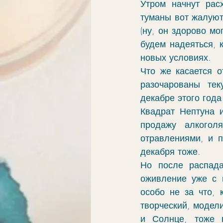
Утром начнут рас
элементы
связи
обу
туманы вот жалуют
(ну, он здорово мо
будем надеяться, 
ингрессии в знак
апокри
новых условиях.
Что же касается о
разочарованы те
хорар
проработка
vo
декабре этого года
Квадрат Нептуна 
продажу алкогол
отравлениями, и п
декабря тоже.
Но после распада
оживление уже с п
особо не за что, 
творческий, модел
и Солнце, тоже в