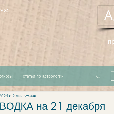
ях:
А
п
огнозы
статьи по астрологии
2025 г.
2 мин. чтения
рта как единое целое
система
ОДКА на 21 декабря