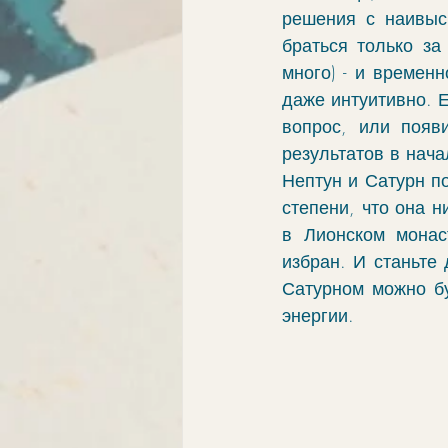
решения с наивыс
браться только за
много) - и времен
даже интуитивно. 
вопрос, или появ
результатов в нача
Нептун и Сатурн по
степени, что она н
в Лионском монас
избран. И станьте
Сатурном можно бу
энергии. 