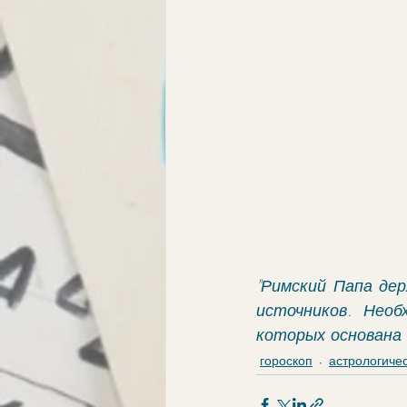
"Римский Папа дер
источников. Необ
которых основана 
гороскоп
астрологиче