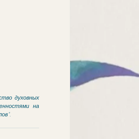
тво духовных 
енностями на 
ов".