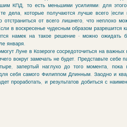
шим КПД, то есть меньшими усилиями: для этого 
 те дела, которые получаются лучше всего (если 
но отстраниться от всего лишнего, что неплохо мож
Если в воскресенье чудесным образом разрешится ка
ится намек на такое решение - можно ожидать б
ле января. 
могут Луне в Козероге сосредоточиться на важных ц
ичего вокруг замечать не будет. Представьте себе п
тыре, запертый наглухо до того момента, пока п
 для себя самого Филиппом Длинным. Заодно и ква
дет проработать, и результатов добиться с наимен