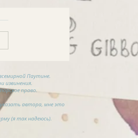
РОСВОДКА на 4
ста
всемирной Паутине.
и извинения.
торское право.
 указать автора, мне это
рму (я так надеюсь).