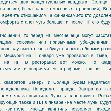
ходиться два концептуальных квадрата: Солнца и
чение
гороскоп
элекции
зодиак
ся везде, была парочка массовых отравлений), Вен
г вредить отношениям, а финансами-то кто доволен в
комфорта станет чуть больше, а после НГ его будут
фы
моделирование
ректификация
тношений, то перед НГ многие ещё могут расстат
кущими союзами или привычными убеждениями. 
cabulary
руны
 повсюду вместо снега будут сверкать обломки розо
и Меркурия на 1 января уже проявился в Тыве, т
я на НГ. В ресторанах вот можно. Но квадр
охмельем, и авариями со штрафами - как раз 1 я
 квадратов Венеры и Солнца будем надеяться 
онедельника. Ненадолго, правда. Завтра вот гла
кроме как за квинтиль Луны с планетами в Рыбах.
ирующий также и ПЛ в январе - на месте Луны будут
 квинтиле. Иногда квинтиль позволяет находит