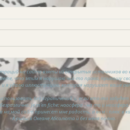
АСТРОСВОДКА на 5
АСТ
августа
авгу
траций на сайте взяты из открытых источников во 
таете, что этим я нарушаю чьи-то права, приношу сво
 и я удалю иллюстрацию, которая нарушает ваше ав
спользовать без ограничений и, если кто-то забудет
безразлично. Je m'en fiche: ноосфера - на то и ноосфера.
а на мой сайт принесёт мне радость, а вам - плюс в ка
А рыбы в Океане Абсолюта и без меня полно.