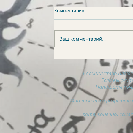
Комментарии
Ваш комментарий...
АСТРОСВОДКА на 6
августа
Большинство иллюс
Если вы счи
Напишите мне,
Мои тексты я разрешаю и
Хотя, конечно, ссылк