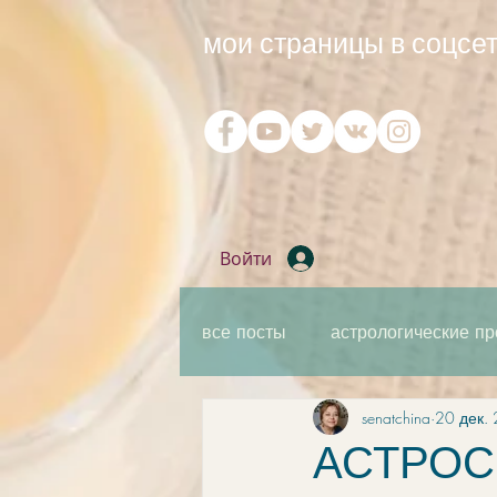
мои страницы в соцсет
Войти
все посты
астрологические пр
senatchina
20 дек. 
практическая мантика
ка
АСТРОСВ