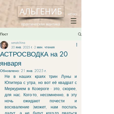
АЛЬГЕНИБ
МЕНЮ:
практическая мантика
Пост
senatchina
20 янв. 2025 г.
2 мин. чтения
АСТРОСВОДКА на 20
января
Обновлено:
21 янв. 2025 г.
Не в наших краях трин Луны и 
Юпитера с утра, но вот её квадрат с 
Меркурием в Козероге - это, скорее, 
для нас. Кого-то, несомненно, в эту 
ночь ожидают почести и 
восхваление (может, нам поспать 
дадут, а не будут кого-то рваться 