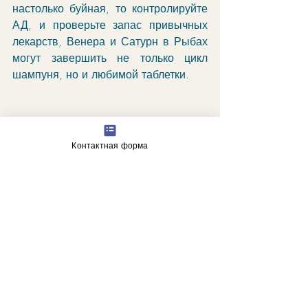
настолько буйная, то контролируйте 
АД, и проверьте запас привычных 
лекарств, Венера и Сатурн в Рыбах 
могут завершить не только цикл 
шампуня, но и любимой таблетки. 
Контактная форма
"Веселый пароходный экипаж 
восстанавливает приморский док, 
разрушенный бурей. 
Конструктивные результаты 
очевидно разрушительных сил. 
Стимул к новым достижениям. 
Радостный отклик на призыв к 