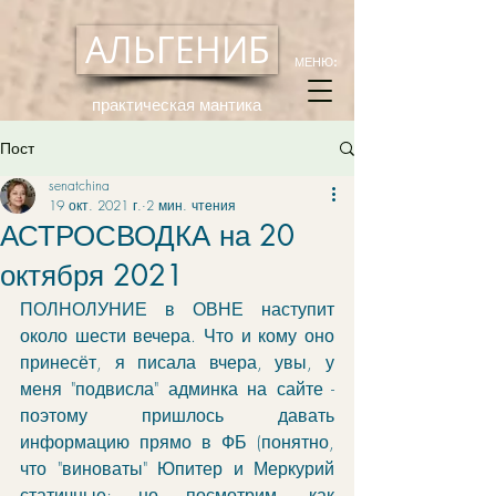
АЛЬГЕНИБ
МЕНЮ:
практическая мантика
Пост
senatchina
19 окт. 2021 г.
2 мин. чтения
АСТРОСВОДКА на 20
октября 2021
ПОЛНОЛУНИЕ в ОВНЕ наступит 
около шести вечера. Что и кому оно 
принесёт, я писала вчера, увы, у 
меня "подвисла" админка на сайте - 
поэтому пришлось давать 
информацию прямо в ФБ (понятно, 
что "виноваты" Юпитер и Меркурий 
статичные; но посмотрим, как 