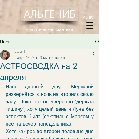
АЛЬГЕНИБ
МЕНЮ:
практическая мантика
Пост
senatchina
1 апр. 2024 г.
3 мин. чтения
АСТРОСВОДКА на 2
апреля
Наш дорогой друг Меркурий 
развернётся в ночь на вторник около 
часу. Пока что он уверенно "держал 
тишину", хотя целый день и Луна без 
аспектов была (секстиль с Марсом у 
неё на вечер понедельника). 
Хотя как раз во второй половине дня 
"зависла" парочка банков, с утра ещё 