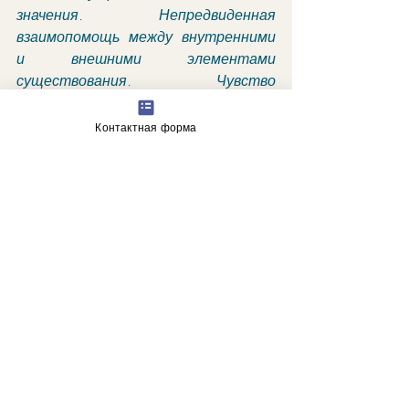
значения. Непредвиденная 
взаимопомощь между внутренними 
и внешними элементами 
существования. Чувство 
ответственности перед собой или 
перед обществом".
Контактная форма
астрологические прогнозы
гороскоп
Недавние посты
Смотреть все