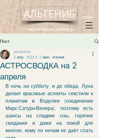
АЛЬГЕНИБ
МЕНЮ:
практическая мантика
Пост
senatchina
2 апр. 2022 г.
2 мин. чтения
АСТРОСВОДКА на 2
апреля
В ночь на субботу, и до обеда, Луна 
делает красивые аспекты секстили к 
планетам в Водолее (соединение 
Марс-Сатурн-Венера), поэтому есть 
шансы на сладкие сны, горячие 
свидания и даже на покой для 
многих, кому по ночам не даёт спать 
шум. 