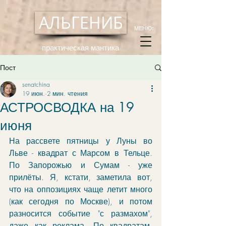
АЛЬГЕНИБ
МЕНЮ:
практическая мантика
Пост
senatchina
19 июн.
2 мин. чтения
АСТРОСВОДКА на 19
июня
На рассвете пятницы у Луны во 
Льве - квадрат с Марсом в Тельце. 
По Запорожью и Сумам - уже 
прилёты. Я, кстати, заметила вот, 
что на оппозициях чаще летит много 
(как сегодня по Москве), и потом 
разносится событие "с размахом", 
даже как реклама. По квадратам, 