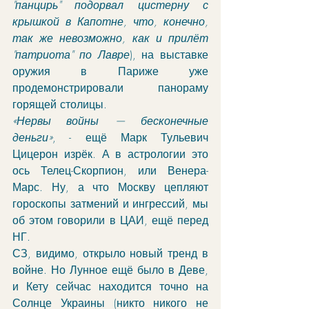
"панцирь" подорвал цистерну с 
крышкой в Капотне, что, конечно, 
так же невозможно, как и прилёт 
"патриота" по Лавре
), на выставке 
оружия в Париже уже 
продемонстрировали панораму 
горящей столицы. 
«Нервы войны — бесконечные 
деньги»
, - ещё Марк Тульевич 
Цицерон изрёк. А в астрологии это 
ось Телец-Скорпион, или Венера-
Марс. Ну, а что Москву цепляют 
гороскопы затмений и ингрессий, мы 
об этом говорили в ЦАИ, ещё перед 
НГ. 
СЗ, видимо, открыло новый тренд в 
войне. Но Лунное ещё было в Деве, 
и Кету сейчас находится точно на 
Солнце Украины (никто никого не 