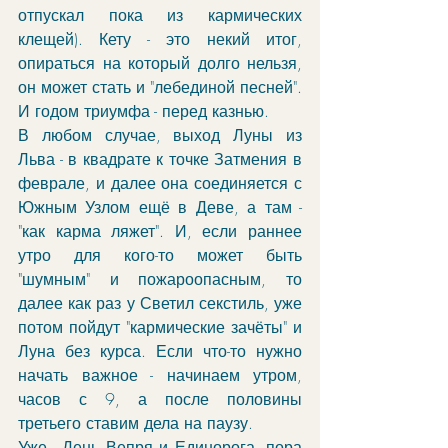
отпускал пока из кармических 
клещей). Кету - это некий итог, 
опираться на который долго нельзя, 
он может стать и "лебединой песней". 
И годом триумфа - перед казнью. 
В любом случае, выход Луны из 
Льва - в квадрате к точке Затмения в 
феврале, и далее она соединяется с 
Южным Узлом ещё в Деве, а там - 
"как карма ляжет". И, если раннее 
утро для кого-то может быть 
"шумным" и пожароопасным, то 
далее как раз у Светил секстиль, уже 
потом пойдут "кармические зачёты" и 
Луна без курса. Если что-то нужно 
начать важное - начинаем утром, 
часов с 9, а после половины 
третьего ставим дела на паузу. 
Уже - День Вепря и Единорога, пора 