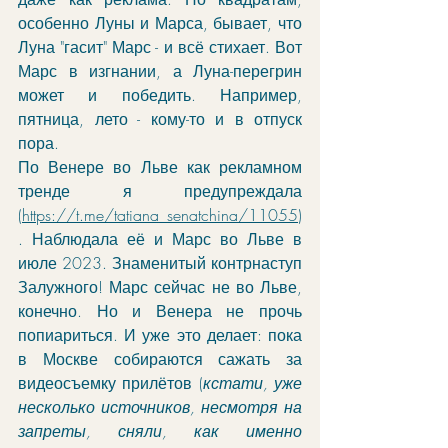
особенно Луны и Марса, бывает, что 
Луна "гасит" Марс - и всё стихает. Вот 
Марс в изгнании, а Луна-перегрин 
может и победить. Например, 
пятница, лето - кому-то и в отпуск 
пора. 
По Венере во Льве как рекламном 
тренде я предупреждала 
(
https://t.me/tatiana_senatchina/11055
)
. Наблюдала её и Марс во Льве в 
июле 2023. Знаменитый контрнаступ 
Залужного! Марс сейчас не во Льве, 
конечно. Но и Венера не прочь 
попиариться. И уже это делает: пока 
в Москве собираются сажать за 
видеосъемку прилётов (
кстати, уже 
несколько источников, несмотря на 
запреты, сняли, как именно 