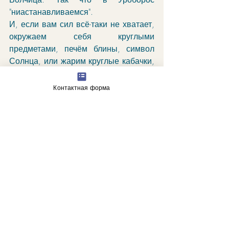
"ниастанавливаемся".
И, если вам сил всё-таки не хватает, 
окружаем себя круглыми 
предметами, печём блины, символ 
Солнца, или жарим круглые кабачки, 
заказываем пиццу. И при этом 
крутимся, как "белка в колесе". Луна 
Контактная форма
идёт к Плутону, он подбросит огня. А 
Уран ещё и омолодит. 
"Восхищение пожилой женщины, в 
которой вновь пробудилось чувство 
романтичного. Новые перспективы 