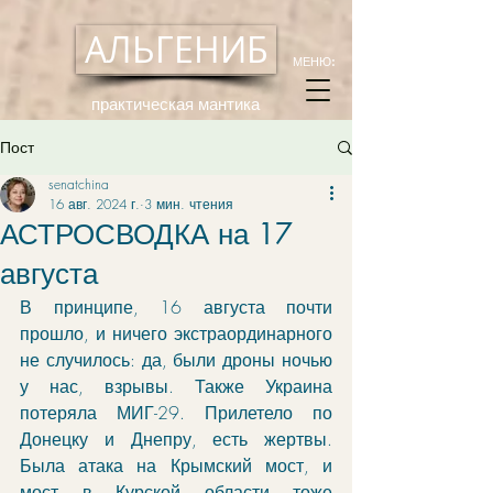
АЛЬГЕНИБ
МЕНЮ:
практическая мантика
Пост
senatchina
16 авг. 2024 г.
3 мин. чтения
АСТРОСВОДКА на 17
августа
В принципе, 16 августа почти 
прошло, и ничего экстраординарного 
не случилось: да, были дроны ночью 
у нас, взрывы. Также Украина 
потеряла МИГ-29. Прилетело по 
Донецку и Днепру, есть жертвы. 
Была атака на Крымский мост, и 
мост в Курской области тоже 