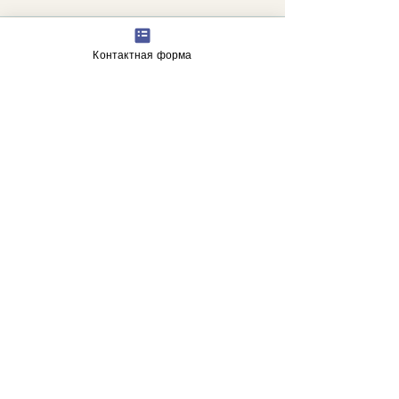
Контактная форма
Недавние посты
Смотреть все