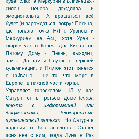
будет слаб, а Меркурий в Близнецах - 
силён. Венера дождлива и 
эмоциональна. А вращаться всё 
будет (и зарождаться) вокруг Пекина, 
где попала точка НЛ с Ураном и 
Меркурием на Асц, хотя Уран - 
скорее уже в Корее. Для Киева, по 
Пятому Дому - Пекин, выходит, 
элита. Да там и Плутон в верхней 
кульминации, и Плутон этот тянется 
к Тайваню, - не то, что Марс в 
Европе - в нижней части карты.
Управляет гороскопом НЛ у нас 
Сатурн: он в третьем Доме (
снова 
что-то с информацией или 
документами, блокировками 
путешествий затеют
). Но Сатурн в 
падении и без аспектов. Станет 
понятнее с ним, когда Луна в Рак 