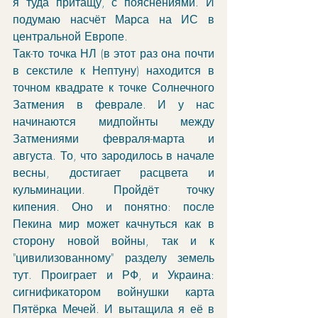
я туда притащу, с пояснениями. И 
подумаю насчёт Марса на ИС в 
центральной Европе. 
Так-то точка НЛ (в этот раз она почти 
в секстиле к Нептуну) находится в 
точном квадрате к точке Солнечного 
Затмения в феврале. И у нас 
начинаются мидпойнты между 
Затмениями февраля-марта и 
августа. То, что зародилось в начале 
весны, достигает расцвета и 
кульминации. Пройдёт точку 
кипения. Оно и понятно: после 
Пекина мир может качнуться как в 
сторону новой войны, так и к 
"цивилизованному" разделу земель 
тут. Проиграет и РФ, и Украина: 
сигнификатором войнушки карта 
Пятёрка Мечей. И вытащила я её в 