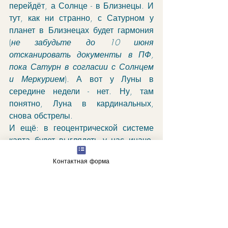
перейдёт, а Солнце - в Близнецы. И 
тут, как ни странно, с Сатурном у 
планет в Близнецах будет гармония 
(
не забудьте до 10 июня 
отсканировать документы в ПФ, 
пока Сатурн в согласии с Солнцем 
и Меркурием
). А вот у Луны в 
середине недели - нет. Ну, там 
понятно, Луна в кардинальных, 
снова обстрелы. 
И ещё: в геоцентрической системе 
карта будет выглядеть у нас иначе. 
Намного хуже. Но "нагнут" в любом 
Контактная форма
случае: вопрос лишь, каким 
способом. Когда я говорю о 
"переговорах", я не имею в виду, что 
Украина - их субъект. Но резать 
можно с анестезией, а можно и без. 
Нептун и Плутон в секстиле дают 