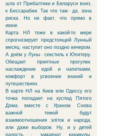
шла от Прибалтики и Беларуси вниз, 
к Бессарабии. Так что там - да, зона 
риска. Но не факт, что прямо в 
июне. 
Карта НЛ тоже в какой-то мере 
спрогнозирует предстоящий Лунный 
месяц: наступит оно поздно вечером. 
А днём у Луны - секстиль к Юпитеру. 
Обещает приятные прогулки, 
наслаждение едой и напитками, 
комфорт в усвоении знаний и 
путешествиях. 
В карте НЛ на Киев или Одессу его 
точка попадает на куспид Пятого 
Дома, вместе с Ураном. Снова 
важной темой будут 
взаимоотношения эліток и народа, 
или даже выборов. Ну, и у детей 
радость - замаячат каникулы. 