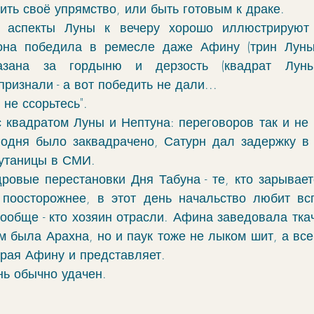
ть своё упрямство, или быть готовым к драке. 
 аспекты Луны к вечеру хорошо иллюстрируют 
она победила в ремесле даже Афину (трин Луны 
зана за гордыню и дерзость (квадрат Луны
изнали - а вот победить не дали...
 не ссорьтесь".
с квадратом Луны и Нептуна: переговоров так и не 
годня было заквадрачено, Сатурн дал задержку в 
утаницы в СМИ. 
ровые перестановки Дня Табуна - те, кто зарываетс
поосторожнее, в этот день начальство любит всп
ообще - кто хозяин отрасли. Афина заведовала ткаче
м была Арахна, но и паук тоже не лыком шит, а все
орая Афину и представляет. 
нь обычно удачен. 