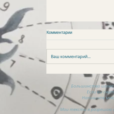
Комментарии
Ваш комментарий...
АСТРОСВОДКА на 8
августа
Большинство иллюс
Если вы счи
Напишите мне,
Мои тексты я разрешаю и