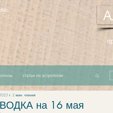
ях:
А
п
огнозы
статьи по астрологии
2025 г.
2 мин. чтения
рта как единое целое
система
ВОДКА на 16 мая