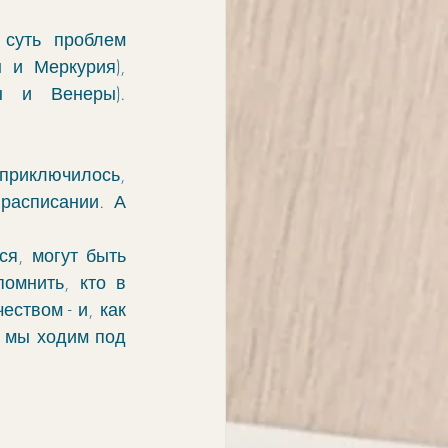
суть проблем 
и Меркурия), 
 и Венеры). 
приключилось, 
расписании. А 
я, могут быть 
омнить, кто в 
ством - и, как 
 мы ходим под 