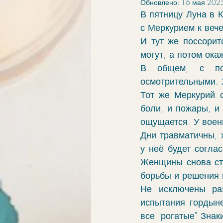
Обновлено:
16 мая 2025
элементы
связи
обу
В пятницу Луна в К
с Меркурием к вече
И тут же поссорит
ингрессии в знак
апокри
могут, а потом ока
В общем, с по
осмотрительными. Х
хорар
проработка
vo
Тот же Меркурий с
боли, и пожары, и 
ощущается. У воен
Дни травматичны, х
у неё будет согла
Женщины снова ста
борьбы и решения к
Не исключены раз
испытания гордыне
все "рогатые" Знак