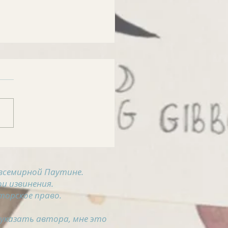
РОСВОДКА на 5
ста
всемирной Паутине.
и извинения.
торское право.
 указать автора, мне это