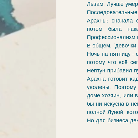
Львам. Лучше умери
Последовательные
Арахны: сначала 
потом была нака
Профессионализм пр
В общем, "девочки,
Ночь на пятницу - 
потому что всё се
Нептун прибавил п
Арахна готовит кад
уволены. Поэтому 
доме хозяин, или в
бы ни искусна в нё
полной Луной, кот
Но для бизнеса де