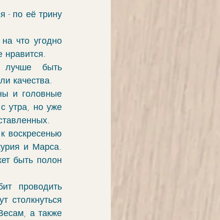
 - по её трину 
на что угодно 
е нравится.
лучше быть 
ли качества.
ны и головные 
 утра, но уже 
ставленных.
к воскресенью 
урия и Марса. 
жет быть полон 
ит проводить 
 столкнуться 
Весам, а также 