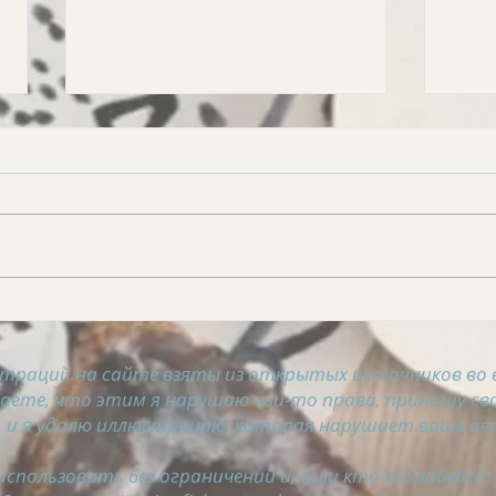
АСТРОСВОДКА на 6
АСТ
августа
авгу
траций на сайте взяты из открытых источников во 
таете, что этим я нарушаю чьи-то права, приношу сво
 и я удалю иллюстрацию, которая нарушает ваше ав
спользовать без ограничений и, если кто-то забудет