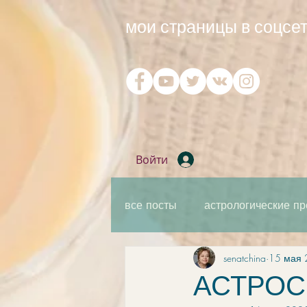
мои страницы в соцсет
Войти
все посты
астрологические пр
senatchina
15 мая 
практическая мантика
ка
АСТРОС