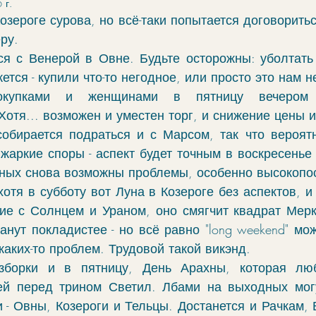
 г.
чение
гороскоп
элекции
зодиак
озероге сурова, но всё-таки попытается договориться
ру. 
ся с Венерой в Овне. Будьте осторожны: уболтать 
фы
моделирование
ректификация
жется - купили что-то негодное, или просто это нам н
купками и женщинами в пятницу вечером 
отя... возможен и уместен торг, и снижение цены и
cabulary
руны
обирается подраться и с Марсом, так что вероят
жаркие споры - аспект будет точным в воскресенье с
ных снова возможны проблемы, особенно высокопо
отя в субботу вот Луна в Козероге без аспектов, и 
сие с Солнцем и Ураном, оно смягчит квадрат Мерк
нут покладистее - но всё равн
о
 "long weekend" мо
аких-то проблем. Трудовой такой викэнд.
борки и в пятницу, День Арахны, которая люб
й перед трином Светил. Лбами на выходных могут
и - Овны, Козероги и Тельцы. Достанется и Рачкам, 