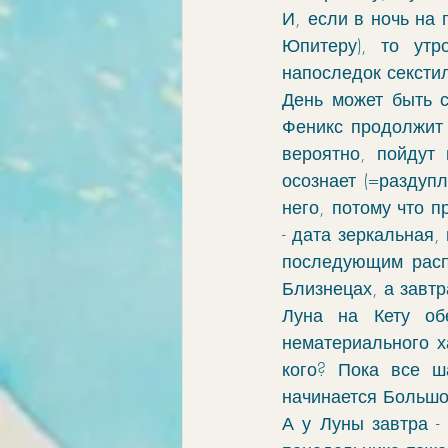
И, если в ночь на
Юпитеру), то утр
напоследок секстил
День может быть с
Феникс продолжит 
вероятно, пойдут 
осознает (=раздуп
него, потому что 
- дата зеркальная,
последующим расп
Близнецах, а завтра
Луна на Кету обе
нематериального ха
кого? Пока все ш
начинается Большой
А у Луны завтра -