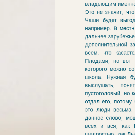
владеющим именно
Это не значит, чт
Чаши будет выгод
например. В местны
дальнее зарубежье
Дополнительной за
всем, что касает
Плодами, но вот 
которого можно со
школа. Нужная бу
выслушать, поня
пустоголовый, но к
отдал его, потому
это люди весьма 
данное слово, мо
всех и вся, как 
щедростью, как Льв