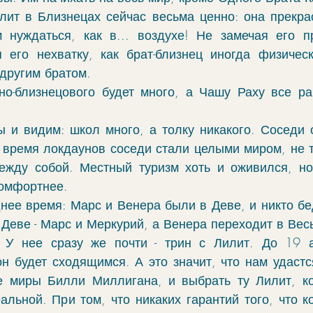
ит в Близнецах сейчас весьма ценно: она прекрас
уждаться, как в... воздухе! Не замечая его при
его нехватку, как брат-близнец иногда физическ
 другим братом. 
но-близнецового будет много, а Чашу Раху все ра
ы и видим: школ много, а толку никакого. Соседи о
 время локдаунов соседи стали целыми миром, не та
ежду собой. Местный туризм хоть и оживился, но
омфортнее. 
нее время: Марс и Венера были в Деве, и никто бе
 Деве - Марс и Меркурий, а Венера переходит в Вес
 У нее сразу же почти - трин с Лилит. До 19 ав
н будет сходящимся. А это значит, что нам удастся
 миры Билли Миллигана, и выбрать ту Лилит, кот
альной. При том, что никаких гарантий того, что ко