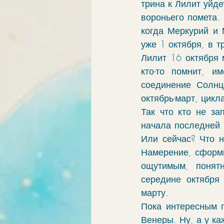
трина к Лилит уйде
вороньего помета. 
когда Меркурий и 
уже 1 октября, в т
Лилит 16 октября 
кто-то помнит, и
соединение Солнц
октябрь-март, цикл
Так что кто не за
начала последней 
Или сейчас? Что н
Намерение, сформи
ощутимым, понят
середине октября 
марту. 
Пока интересным п
Венеры. Ну, а у ка