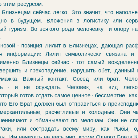
 этим ресурсом. 
о Близнецам сейчас легко. Это значит, что наполне
но в будущем. Вложения в логистику или серви
й туризм. Во всякого рода мелочевку - и опору на 
. 
нозой - позиция Лилит в Близнецах, дающая расф
ся информации: Лилит символически связана и 
именно Близнецы сейчас - тот самый вожделенны
вершить и грехопадение, нарушить обет, данный 
мажка. Важный контакт. Сосед или брат. Чело
ть - и не осуждать. Человек, на вид легко
оторый готов отдать самое ценное - бессмертие, как
 что Его Брат должен был отправиться в преисподню
меркантильные, расчетливые и холодные. Они ча
шенничают и обманывают по мелочам. Они не спо
Раки, или сострадать всему миру, как Рыбы, од
ы. Им начихать на весь мир, кроме Одного Брата К