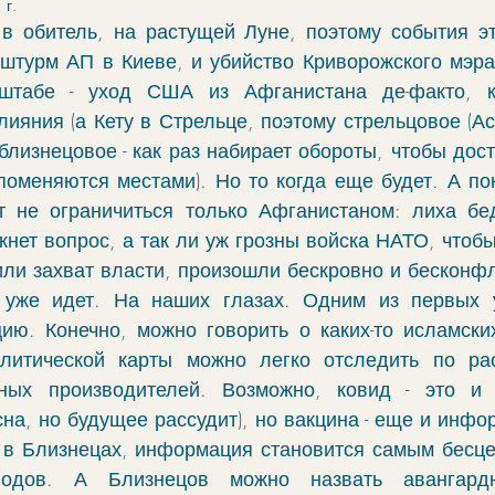
 г.
чение
гороскоп
элекции
зодиак
в обитель, на растущей Луне, поэтому события эт
штурм АП в Киеве, и убийство Криворожского мэра, 
табе - уход США из Афганистана де-факто, ка
фы
моделирование
ректификация
лияния (а Кету в Стрельце, поэтому стрельцовое (Ас
 близнецовое - как раз набирает обороты, чтобы дост
 поменяются местами). Но то когда еще будет. А по
cabulary
руны
 не ограничиться только Афганистаном: лиха бед
кнет вопрос, а так ли уж грозны войска НАТО, чтобы.
или захват власти, произошли бескровно и бесконфл
уже идет. На наших глазах. Одним из первых у
ию. Конечно, можно говорить о каких-то исламских
литической карты можно легко отследить по рас
ных производителей. Возможно, ковид - это и б
сна, но будущее рассудит), но вакцина - еще и инфо
 в Близнецах, информация становится самым бесц
одов. А Близнецов можно назвать авангардн