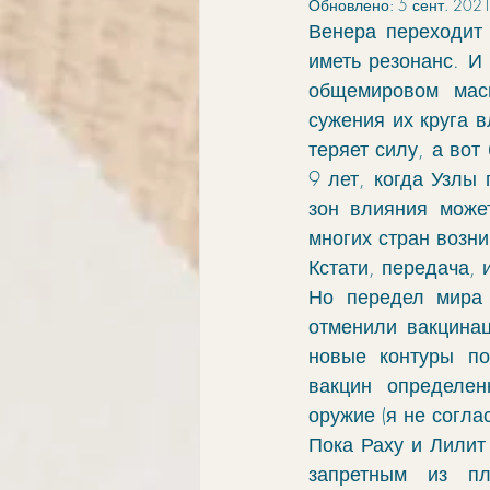
Обновлено:
5 сент. 2021
элементы
связи
обу
Венера переходит 
иметь резонанс. И 
общемировом масш
ингрессии в знак
апокри
сужения их круга в
теряет силу, а вот
9 лет, когда Узлы
хорар
проработка
vo
зон влияния может
многих стран возни
Кстати, передача, 
Но передел мира 
отменили вакцинац
новые контуры по
вакцин определен
оружие (я не согла
Пока Раху и Лилит
запретным из пл