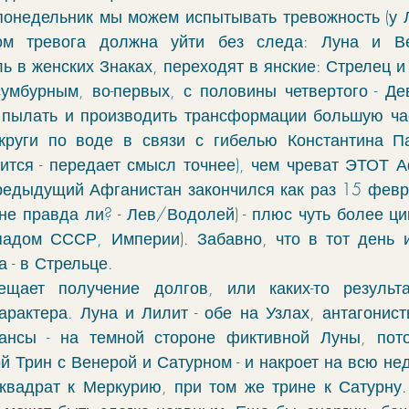
 понедельник мы можем испытывать тревожность (у Л
ом тревога должна уйти без следа: Луна и Ве
ь в женских Знаках, переходят в янские: Стрелец и
умбурным, во-первых, с половины четвертого - Де
пылать и производить трансформации большую част
круги по воде в связи с гибелью Константина Па
лится - передает смысл точнее), чем чреват ЭТОТ А
предыдущий Афганистан закончился как раз 15 февр
 не правда ли? - Лев/Водолей) - плюс чуть более ци
адом СССР, Империи). Забавно, что в тот день и
 - в Стрельце. 
щает получение долгов, или каких-то результат
рактера. Луна и Лилит - обе на Узлах, антагонисты,
ансы - на темной стороне фиктивной Луны, пото
 Трин с Венерой и Сатурном - и накроет на всю не
 квадрат к Меркурию, при том же трине к Сатурну. 