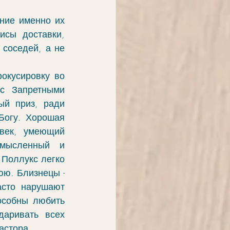
ние именно их 
сы доставки, 
соседей, а не 
окусировку во 
с Запретными 
й приз, ради 
Богу. Хорошая 
век, умеющий 
мысленный и 
 Поллукс легко 
ю. Близнецы - 
сто нарушают 
собны любить 
аривать всех 
астора. 