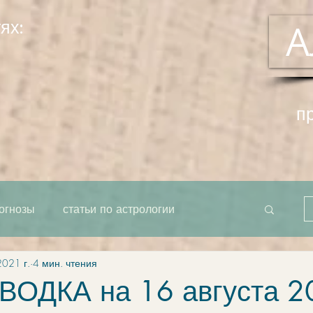
ях:
А
п
огнозы
статьи по астрологии
2021 г.
4 мин. чтения
рта как единое целое
система
ОДКА на 16 августа 2