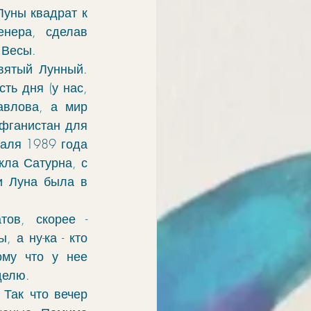
уны квадрат к 
нера, сделав 
 Весы. 
вятый Лунный. 
ь дня (у нас, 
влова, а мир 
фганистан для 
аля 1989 года 
кла Сатурна, с 
 Луна была в 
ов, скорее - 
 а ну-ка - кто 
му что у нее 
делю. 
Так что вечер 