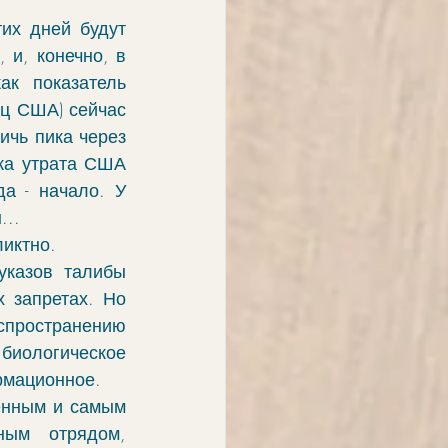
их дней будут 
и, конечно, в 
к показатель 
ц США) сейчас 
ичь пика через 
ка утрата США 
а - начало. У 
..  
иктно. 
казов талибы 
 запретах. Но 
пространению 
иологическое 
рмационное. 
енным и самым 
ым отрядом, 