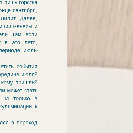
о лишь горстка 
нце сентября, 
Лилит. Далее, 
иции Венеры и 
ли. Там, если 
 в это лето, 
периоде июль-
тить события 
ередине июля? 
 кому пришли? 
и может стать 
 И только в 
ульминации к 
лся в переход 