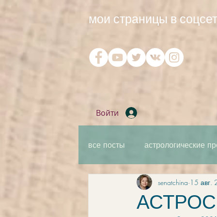
мои страницы в соцсет
Войти
все посты
астрологические пр
senatchina
15 авг. 
практическая мантика
ка
АСТРОСВ