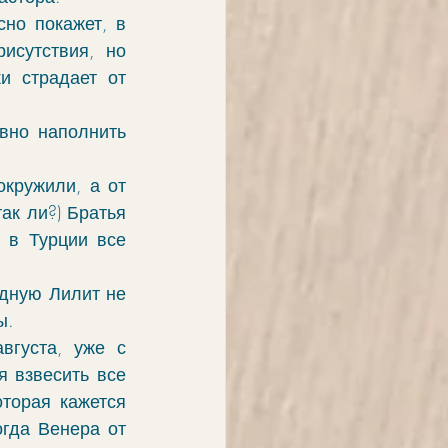
но покажет, в 
сутствия, но 
и страдает от 
вно наполнить 
кружили, а от 
к ли?) Братья 
 в Турции все 
дную Лилит не 
ы.
густа, уже с 
 взвесить все 
орая кажется 
гда Венера от 