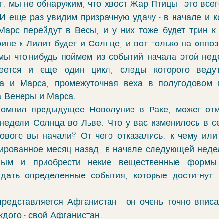
т, мы не обнаружим, что хвост Жар Птицы - это всег
И еще раз увидим призрачную удачу - в начале и ко
Марс перейдут в Весы, и у них тоже будет трин к 
рине к Лилит будет и Солнце, и вот только на оппоз
мы что-нибудь поймем из событий начала этой неде
меется и еще один цикл, следы которого ведут
а и Марса, промежуточная веха в полугодовом 
а Венеры и Марса. 
помнил предыдущее Новолуние в Раке, может отме
недели Солнца во Льве. Что у вас изменилось в с
ового вы начали? От чего отказались, к чему или
рованное месяц назад, в начале следующей недел
ным и приобрести некие вещественные формы.
дать определенные события, которые достигнут к
редставляется Афганистан - он очень точно вписа
ждого - свой Афганистан. 