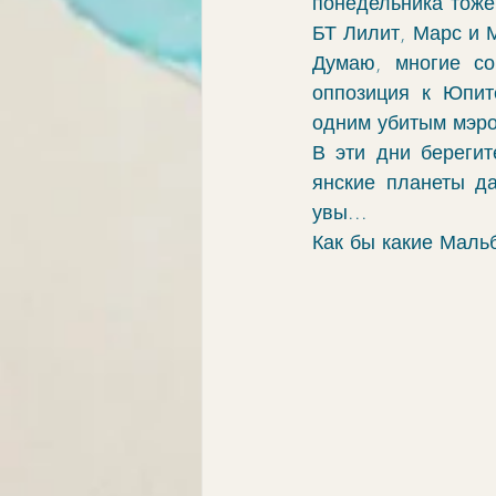
понедельника тоже
БТ Лилит, Марс и М
Думаю, многие со
оппозиция к Юпит
одним убитым мэр
В эти дни берегит
янские планеты да
увы...
Как бы какие Мальб